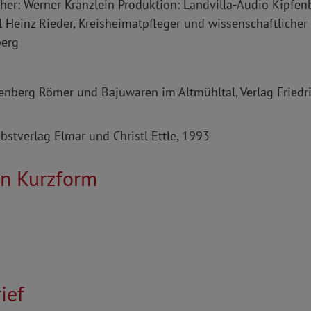
cher: Werner Kränzlein Produktion: Landvilla-Audio Kipfen
l Heinz Rieder, Kreisheimatpfleger und wissenschaftlicher 
nberg
fenberg Römer und Bajuwaren im Altmühltal, Verlag Friedr
bstverlag Elmar und Christl Ettle, 1993
in Kurzform
ief