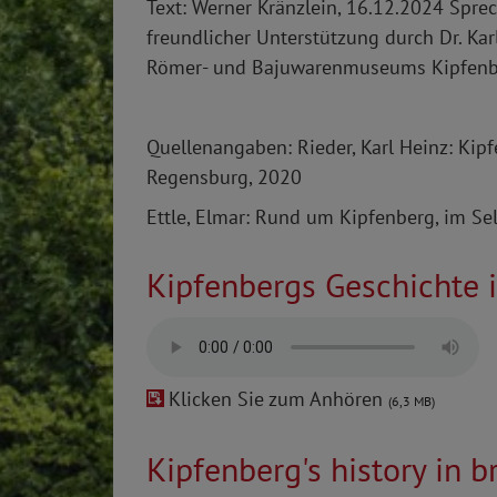
Text: Werner Kränzlein, 16.12.2024 Spre
freundlicher Unterstützung durch Dr. Kar
Römer- und Bajuwarenmuseums Kipfe
Quellenangaben: Rieder, Karl Heinz: Kip
Regensburg, 2020
Ettle, Elmar: Rund um Kipfenberg, im Sel
Kipfenbergs Geschichte 
Klicken Sie zum Anhören
(6,3 MB)
Kipfenberg's history in br