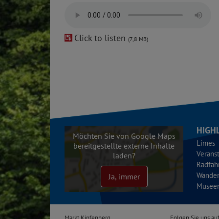
Click to listen
(7,8 MB)
HIGH
Möchten Sie von Google Maps
Limes
bereitgestellte externe Inhalte
Verans
laden?
Radfah
Wande
Ja, immer
Musee
Markt Kipfenberg
Folgen Sie uns auf