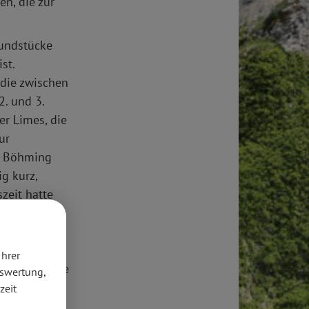
en, die zur
Fundstücke
st.
 die zwischen
. und 3.
er Limes, die
ur
il Böhming
g kurz,
zeit hatte
Beweis dafür
rs, der als
tellung im
Ihrer
ch umfassende
uswertung,
egend.
zeit