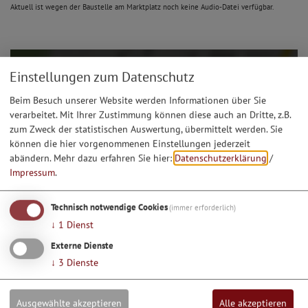
Aktuell ist wegen der Baustelle am Marktplatz noch keine Audio-Datei verfügbar.
Einstellungen zum Datenschutz
Beim Besuch unserer Website werden Informationen über Sie
verarbeitet. Mit Ihrer Zustimmung können diese auch an Dritte, z.B.
zum Zweck der statistischen Auswertung, übermittelt werden. Sie
können die hier vorgenommenen Einstellungen jederzeit
abändern.
Mehr dazu erfahren Sie hier:
Datenschutzerklärung
/
Impressum
.
Technisch notwendige Cookies
(immer erforderlich)
↓
1
Dienst
Externe Dienste
Möchten Sie von Google Maps bereitgestellte externe
↓
3
Dienste
Inhalte laden?
Ja, immer
Ausgewählte akzeptieren
Alle akzeptieren