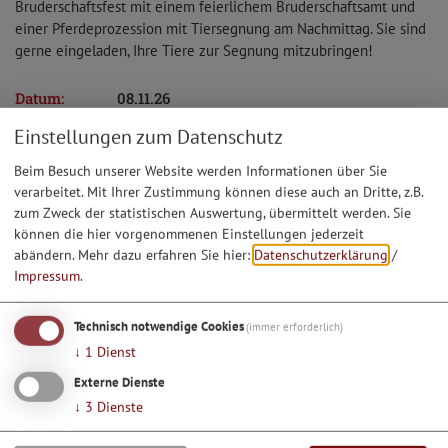
Bruderschaftsfest mit einem feierlichem Bruderschaftsamt und
einer Pferdeprozession mit Tiersegnung am Nachmittag. Sie sind
gerne eingeladen, Ihre Tiere zur Segnung mitzubringen!
Datum:
08.11.26
Uhrzeit:
10:00 Uhr
Einstellungen zum Datenschutz
Infotelefon:
08465 857
Hinweis
Familienfreundlich
Beim Besuch unserer Website werden Informationen über Sie
verarbeitet. Mit Ihrer Zustimmung können diese auch an Dritte, z.B.
zum Zweck der statistischen Auswertung, übermittelt werden. Sie
können die hier vorgenommenen Einstellungen jederzeit
abändern.
Mehr dazu erfahren Sie hier:
Datenschutzerklärung
/
Impressum
.
Technisch notwendige Cookies
(immer erforderlich)
Möchten Sie von Google Maps bereitgestellte externe
↓
1
Dienst
Inhalte laden?
Externe Dienste
Ja, immer
↓
3
Dienste