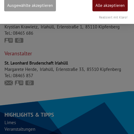
Ausgewählte akzeptieren
Alle akzeptieren
Ort
Realisiert mit Klaro!
Katholische Pfarrkirche Mariä Heimsuchung Irlahüll
Krystian
Krawietz
Irlahüll
Erlenstraße 1
85110
Kipfenberg
Tel.:
08465 686
vCard
GPS:
48°58'28.37''N
11°25'22.29''E
Veranstalter
St. Leonhard Bruderschaft Irlahüll
Margarete
Herde
Irlahüll
Erlenstraße 33
85510
Kipfenberg
Tel.:
08465 857
gherde@web.de
vCard
GPS:
48°58'14.52''N
11°25'6.4''E
HIGHLIGHTS & TIPPS
Limes
Veranstaltungen