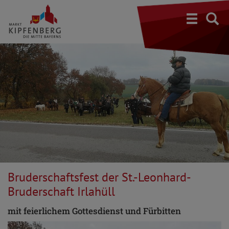
S
Bruderschaftsfest der St.-Leonhard-
Bruderschaft Irlahüll
mit feierlichem Gottesdienst und Fürbitten