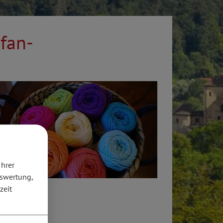
afan-
Ihrer
uswertung,
zeit