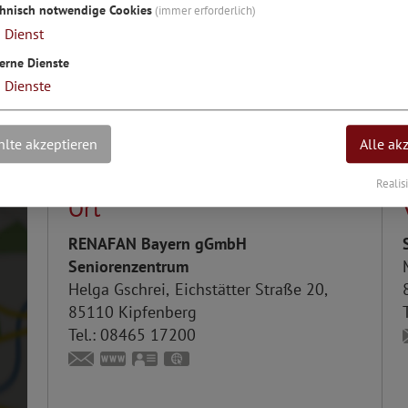
chnisch notwendige Cookies
(immer erforderlich)
1
Dienst
erne Dienste
3
Dienste
lte akzeptieren
Alle ak
Realis
Ort
RENAFAN Bayern gGmbH
Seniorenzentrum
Helga
Gschrei
Eichstätter Straße 20
85110
Kipfenberg
T
Tel.:
08465 17200
info@solon-senioren-dienste.de
www.solon-senioren-dienste.com
vCard
GPS:
48°56'49.06''N
11°23'20.29''E