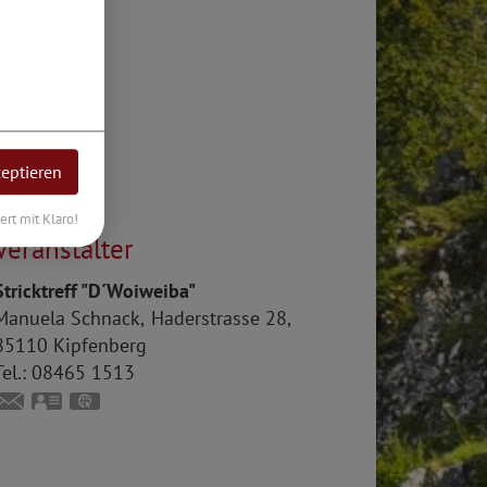
zeptieren
iert mit Klaro!
Veranstalter
Stricktreff "D´Woiweiba"
Manuela
Schnack
Haderstrasse 28
85110
Kipfenberg
el.:
08465 1513
neumeier_peter@t-online.de
vCard
GPS:
48°57'1.46''N
11°23'33.46''E