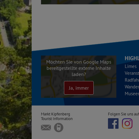
HIGH
Möchten Sie von Google Maps
Limes
bereitgestellte externe Inhalte
Verans
laden?
Radfah
Wande
Ja, immer
Musee
Markt Kipfenberg
Folgen Sie uns auf
Tourist Information