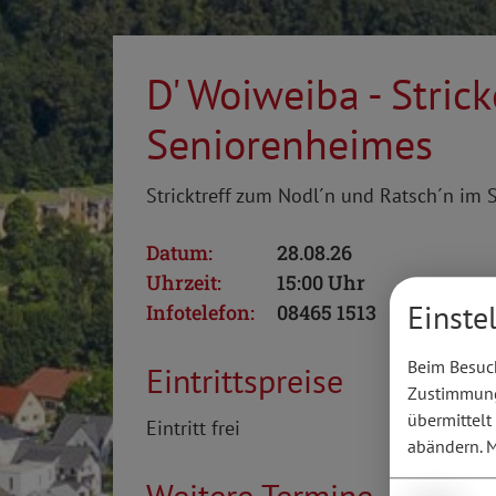
D' Woiweiba - Stric
Seniorenheimes
Stricktreff zum Nodl´n und Ratsch´n im 
Datum:
28.08.26
Uhrzeit:
15:00 Uhr
Einste
Infotelefon:
08465 1513
Beim Besuch
Eintrittspreise
Zustimmung 
übermittelt
Eintritt frei
abändern.
M
Weitere Termine