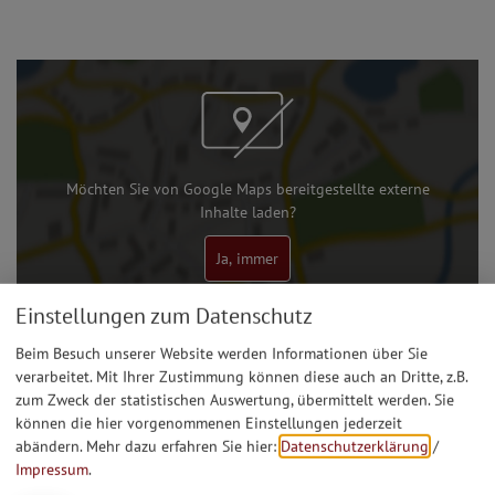
Möchten Sie von Google Maps bereitgestellte externe
Inhalte laden?
Ja, immer
Einstellungen zum Datenschutz
Ort
Beim Besuch unserer Website werden Informationen über Sie
verarbeitet. Mit Ihrer Zustimmung können diese auch an Dritte, z.B.
Kath. Filialkirche St. Klemens
zum Zweck der statistischen Auswertung, übermittelt werden. Sie
Krut
Zum Birktal 7
85110
Kipfenberg
können die hier vorgenommenen Einstellungen jederzeit
Tel.:
08406 918555-10
abändern.
Mehr dazu erfahren Sie hier:
Datenschutzerklärung
/
schelldorf@bistum-eichstaett.de
www.bistum-eichstaett.de/pfarrei/schelldorf
vCard
GPS:
Impressum
.
48°54'4.88''N
11°24'42.28''E