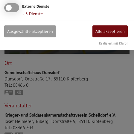
Externe Dienste
↓
3
Dienste
Möchten Sie von Google Maps bereitgestellte externe
Inhalte laden?
Ausgewählte akzeptieren
Alle akzeptieren
Ja, immer
Realisiert mit Klaro!
Ort
Gemeinschaftshaus Dunsdorf
Dunsdorf
Ortsstraße 17
85110
Kipfenberg
Tel.:
08466 0
vCard
GPS:
48°54'5.91''N
11°25'52.08''E
Veranstalter
Krieger- und Soldatenkameradschaftsverein Schelldorf e.V.
Josef
Heimerer
Biberg
Dorfstraße 9
85110
Kipfenberg
Tel.:
08466 703