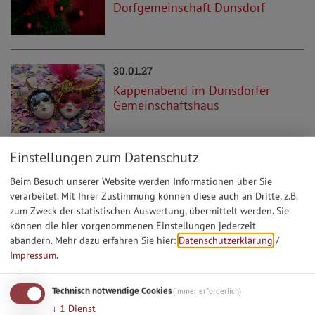
Dorfgemeinschaft Dunsdorf
30.01.27
Kappenabend im Dunsdorfer
Gemeinschaftshaus
Einstellungen zum Datenschutz
08.02.27
Beim Besuch unserer Website werden Informationen über Sie
Kinderfasching der
verarbeitet. Mit Ihrer Zustimmung können diese auch an Dritte, z.B.
Dorfgemeinschaft Dunsdorf
zum Zweck der statistischen Auswertung, übermittelt werden. Sie
können die hier vorgenommenen Einstellungen jederzeit
abändern.
Mehr dazu erfahren Sie hier:
Datenschutzerklärung
/
Impressum
.
Technisch notwendige Cookies
(immer erforderlich)
↓
1
Dienst