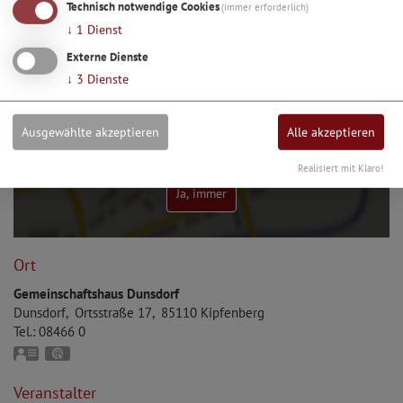
Technisch notwendige Cookies
(immer erforderlich)
↓
1
Dienst
Externe Dienste
↓
3
Dienste
Ausgewählte akzeptieren
Alle akzeptieren
Möchten Sie von Google Maps bereitgestellte externe
Inhalte laden?
Realisiert mit Klaro!
Ja, immer
Ort
Gemeinschaftshaus Dunsdorf
Dunsdorf
Ortsstraße 17
85110
Kipfenberg
Tel.:
08466 0
vCard
GPS:
48°54'5.91''N
11°25'52.08''E
Veranstalter