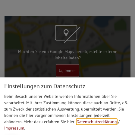
Möchten Sie von Google Maps bereitgestellte externe
Inhalte laden?
Ja, immer
Einstellungen zum Datenschutz
Ort
Beim Besuch unserer Website werden Informationen über Sie
verarbeitet. Mit Ihrer Zustimmung können diese auch an Dritte, z.B.
Kath. Filialkirche St. Martin
zum Zweck der statistischen Auswertung, übermittelt werden. Sie
Dunsdorf
Ortsstraße 19
85110
Kipfenberg
können die hier vorgenommenen Einstellungen jederzeit
Tel.:
08406 918555-10
abändern.
Mehr dazu erfahren Sie hier:
Datenschutzerklärung
/
schelldorf@bistum-eichstaett.de
www.bistum-eichstaett.de/pfarrei/schelldorf
vCard
GPS:
Impressum
.
48°54'6.37''N
11°25'50.63''E