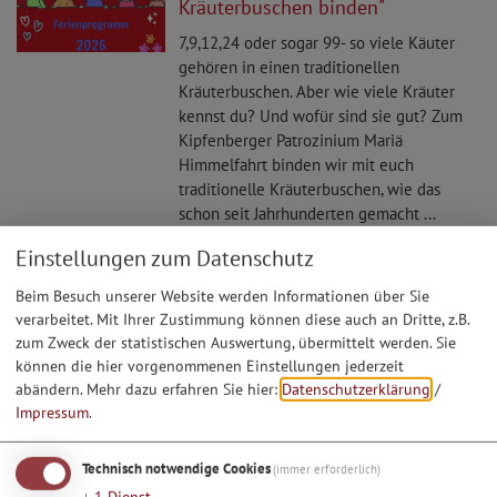
Kräuterbuschen binden"
7,9,12,24 oder sogar 99- so viele Käuter
gehören in einen traditionellen
Kräuterbuschen. Aber wie viele Kräuter
kennst du? Und wofür sind sie gut? Zum
Kipfenberger Patrozinium Mariä
Himmelfahrt binden wir mit euch
traditionelle Kräuterbuschen, wie das
schon seit Jahrhunderten gemacht ...
Einstellungen zum Datenschutz
24.08.26
Beim Besuch unserer Website werden Informationen über Sie
Ferienprogramm: "Bayerische
verarbeitet. Mit Ihrer Zustimmung können diese auch an Dritte, z.B.
Lieder und Kinderspiele"
zum Zweck der statistischen Auswertung, übermittelt werden. Sie
können die hier vorgenommenen Einstellungen jederzeit
Manchmal ein bisserl gschert, oft sehr
abändern.
Mehr dazu erfahren Sie hier:
Datenschutzerklärung
/
lustig, mal laut, mal leise - aber auf jeden
Impressum
.
Fall immer ein riesen Spaß. Hast du
schonmal "Sepp, Depp, Hennadreck"
Technisch notwendige Cookies
(immer erforderlich)
gesungen oder das "Bibihendal"? Wenn wir