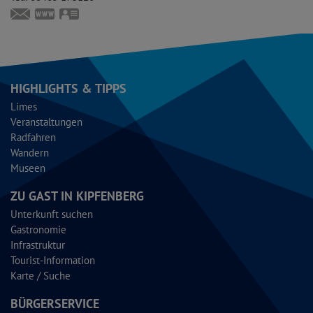
christian-straus@t-online.de
www.trachtenverein-kipfenberg.de
vCard
HIGHLIGHTS & TIPPS
Limes
Veranstaltungen
Radfahren
Wandern
Museen
ZU GAST IN KIPFENBERG
Unterkunft suchen
Gastronomie
Infrastruktur
Tourist-Information
Karte / Suche
BÜRGERSERVICE