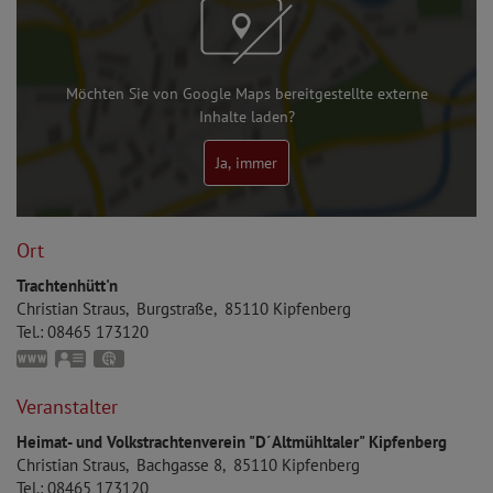
Möchten Sie von Google Maps bereitgestellte externe
Inhalte laden?
Ja, immer
Ort
Trachtenhütt'n
Christian
Straus
Burgstraße
85110
Kipfenberg
Tel.:
08465 173120
www.trachtenverein-kipfenberg.de
vCard
GPS:
48°56'46.61''N
11°23'49.34''E
Veranstalter
Heimat- und Volkstrachtenverein "D´Altmühltaler" Kipfenberg
Christian
Straus
Bachgasse 8
85110
Kipfenberg
Tel.:
08465 173120