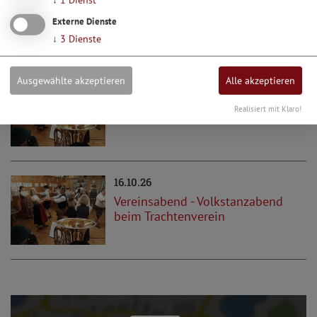
↓
1
Dienst
vom singen eine Pause brauchen spielen
wir traditionelle bayerische Spiele.
Externe Dienste
Anmeldung bei Franziska ...
↓
3
Dienste
Ausgewählte akzeptieren
Alle akzeptieren
18.09.26
Vereinsabend - Volkstanzabend
Realisiert mit Klaro!
beim Trachtenverein
16.10.26
Vereinsabend - Volkstanzabend
beim Trachtenverein