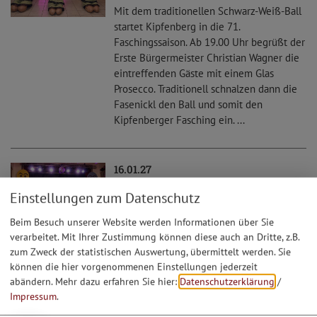
Mit dem traditionellen Schwarz-Weiß-Ball
startet Kipfenberg in die 71.
Faschingssaison. Ab 19.00 Uhr begrüßt der
Erste Bürgermeister Christian Wagner die
eintreffenden Gäste mit einem Glas
Prosecco. Traditionell schnalzen dann die
Fasenickl den Ball und somit den
Kipfenberger Fasching ein. ...
16.01.27
Fasenickl Party
Einstellungen zum Datenschutz
Beim Besuch unserer Website werden Informationen über Sie
verarbeitet. Mit Ihrer Zustimmung können diese auch an Dritte, z.B.
zum Zweck der statistischen Auswertung, übermittelt werden. Sie
können die hier vorgenommenen Einstellungen jederzeit
abändern.
Mehr dazu erfahren Sie hier:
Datenschutzerklärung
/
Dieser Betrieb auch hier:
Impressum
.
Übernachten