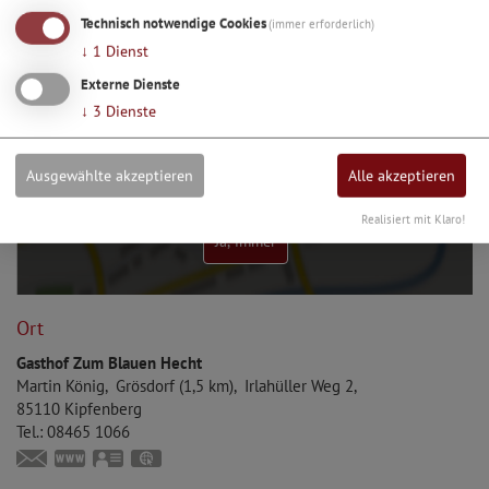
Essen & Trinken
Technisch notwendige Cookies
(immer erforderlich)
↓
1
Dienst
Externe Dienste
↓
3
Dienste
Möchten Sie von Google Maps bereitgestellte externe
Ausgewählte akzeptieren
Alle akzeptieren
Inhalte laden?
Realisiert mit Klaro!
Ja, immer
Ort
Gasthof Zum Blauen Hecht
Martin
König
Grösdorf (1,5 km)
Irlahüller Weg 2
85110
Kipfenberg
Tel.:
08465 1066
info@zumblauenhecht.de
www.zumblauenhecht.de
vCard
GPS:
48°57'36.2''N
11°24'4.29''E