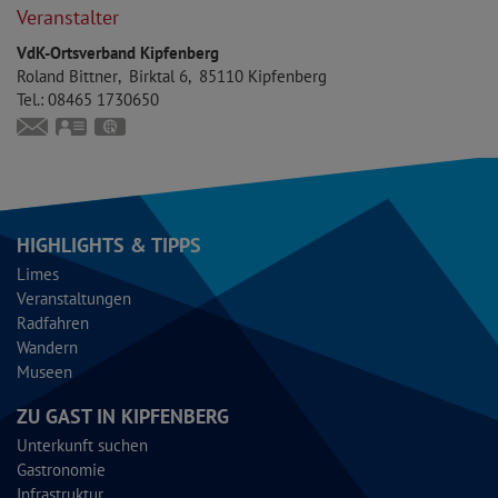
Veranstalter
VdK-Ortsverband Kipfenberg
Roland
Bittner
Birktal 6
85110
Kipfenberg
Tel.:
08465 1730650
bittnerroland@hotmail.com
vCard
GPS:
48°56'19.54''N
11°23'58.96''E
HIGHLIGHTS & TIPPS
Limes
Veranstaltungen
Radfahren
Wandern
Museen
ZU GAST IN KIPFENBERG
Unterkunft suchen
Gastronomie
Infrastruktur