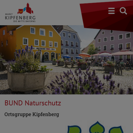
S
BUND Naturschutz
Ortsgruppe Kipfenberg