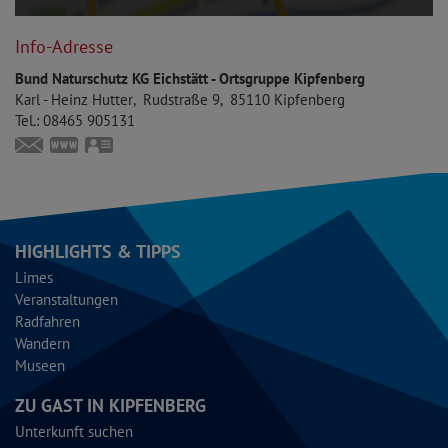
Info-Adresse
Bund Naturschutz KG Eichstätt - Ortsgruppe Kipfenberg
Karl - Heinz
Hutter
Rudstraße 9
85110
Kipfenberg
Tel.:
08465 905131
hutterkh@online.de
https://eichstaett.bund-naturschutz.de
vCard
HIGHLIGHTS & TIPPS
Limes
Veranstaltungen
Radfahren
Wandern
Museen
ZU GAST IN KIPFENBERG
Unterkunft suchen