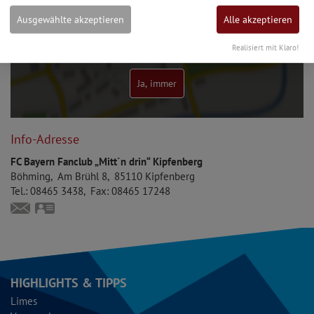
Ausgewählte akzeptieren
Alle akzeptieren
Möchten Sie von Google Maps bereitgestellte externe
Realisiert mit Klaro!
Inhalte laden?
Ja, immer
Info-Adresse
FC Bayern Fanclub „Mitt´n drin“ Kipfenberg
Böhming
Am Brühl 8
85110
Kipfenberg
Tel.:
08465 3438
Fax:
08465 17248
blechinger.gerhard@web.de
vCard
HIGHLIGHTS & TIPPS
Limes