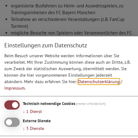
organisierte Busfahrten zu Heim- und Auswärtsspielen, zu
Trainingseinheiten des FC Bayern München
Teilnahme an verschiedenen Veranstaltungen (z.B. FanCup
Turniere)
mögliche Besuche von Spielern oder Verantwortlichen des FC
Bayern an unseren Veranstaltungen
Einstellungen zum Datenschutz
Organisation eines Kleinfeld-Turniers, eines Weinfestes,
Weihnachtsfeier und Kappenabend
Beim Besuch unserer Website werden Informationen über Sie
verarbeitet. Mit Ihrer Zustimmung können diese auch an Dritte, z.B.
zum Zweck der statistischen Auswertung, übermittelt werden. Sie
können die hier vorgenommenen Einstellungen jederzeit
abändern.
Mehr dazu erfahren Sie hier:
Datenschutzerklärung
/
Lage
Impressum
.
Zeige in Karte
Technisch notwendige Cookies
(immer erforderlich)
↓
1
Dienst
Externe Dienste
↓
3
Dienste