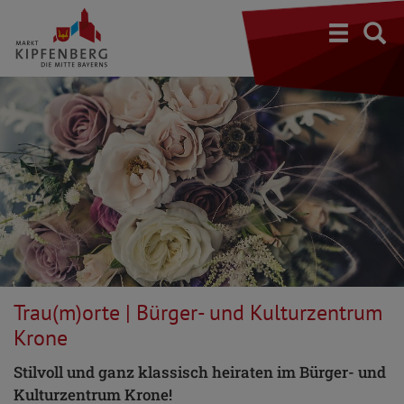
S
Trau(m)orte | Bürger- und Kulturzentrum
Krone
Stilvoll und ganz klassisch heiraten im Bürger- und
Kulturzentrum Krone!