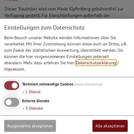
Dieser Trau(m)ort wird vom Markt Kipfenberg gebührenfrei zur
Verfügung gestellt. Für Eheschließungen außerhalb der
allgemeinen Rathaus-Öffnungszeiten fallen EUR 70,00 an.
Einstellungen zum Datenschutz
Beim Besuch unserer Website werden Informationen über Sie
verarbeitet. Mit Ihrer Zustimmung können diese auch an Dritte, z.B.
zum Zweck der statistischen Auswertung, übermittelt werden. Sie
können die hier vorgenommenen Einstellungen jederzeit
abändern.
Mehr dazu erfahren Sie hier:
Datenschutzerklärung
/
Impressum
.
Möchten Sie von Google Maps bereitgestellte externe
Inhalte laden?
Technisch notwendige Cookies
(immer erforderlich)
↓
1
Dienst
Ja, immer
Externe Dienste
↓
3
Dienste
Objekt-Adresse
Ausgewählte akzeptieren
Alle akzeptieren
Bürger- und Kulturzentrum Krone
Marktplatz 19/20
85110
Kipfenberg