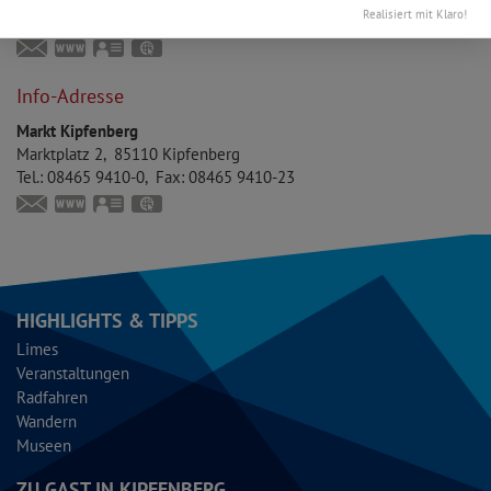
Realisiert mit Klaro!
Tel.:
08465 941040
touristinfo@markt-kipfenberg.de
www.kipfenberg.de
vCard
GPS:
48°56'58.31''N
11°23'42.87''E
Info-Adresse
Markt Kipfenberg
Marktplatz 2
85110
Kipfenberg
Tel.:
08465 9410-0
Fax:
08465 9410-23
www.kipfenberg.de
vCard
GPS:
48°56'58.02''N
11°23'41.75''E
HIGHLIGHTS & TIPPS
Limes
Veranstaltungen
Radfahren
Wandern
Museen
ZU GAST IN KIPFENBERG