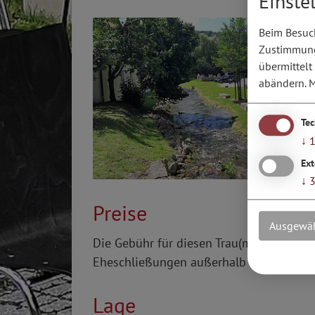
Einste
Beim Besuch
Zustimmung 
übermittelt
abändern.
M
Te
↓
Ext
↓
Preise
Ausgewäh
Die Gebühr für diesen Trau(m)ort beträgt
Eheschließungen außerhalb der allgemei
Lage