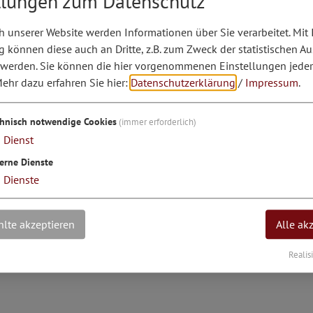
llungen zum Datenschutz
 unserer Website werden Informationen über Sie verarbeitet. Mit 
können diese auch an Dritte, z.B. zum Zweck der statistischen A
 werden. Sie können die hier vorgenommenen Einstellungen jeder
ehr dazu erfahren Sie hier:
Datenschutzerklärung
/
Impressum
.
chnisch notwendige Cookies
(immer erforderlich)
1
Dienst
erne Dienste
3
Dienste
lte akzeptieren
Alle ak
 EUR 150,00. Diese ist beim Markt Kipfenberg zu entrichte
Realis
nen Rathaus-Öffnungszeiten fallen zusätzlich EUR 70,00 