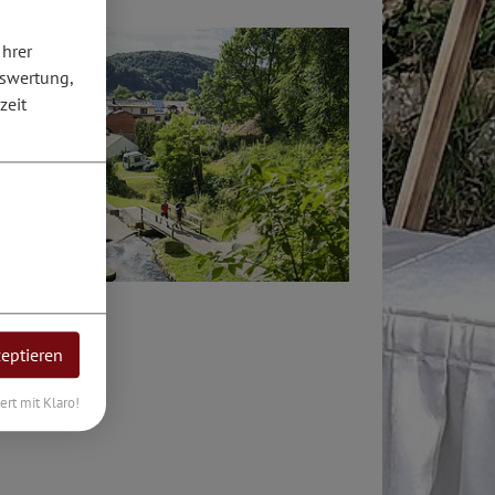
Ihrer
uswertung,
zeit
zeptieren
n. Für
iert mit Klaro!
an.