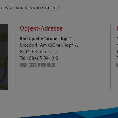
 des Ortsrandes von Grösdorf.
Objekt-Adresse
Karstquelle "Grüner Topf"
Grösdorf
Am Grünen Topf 7
85110
Kipfenberg
T
Tel.:
08465 9410-0
poststelle@markt-kipfenberg.de
www.kipfenberg.de
vCard
GPS:
48°57'34.28''N
11°24'6.38''E