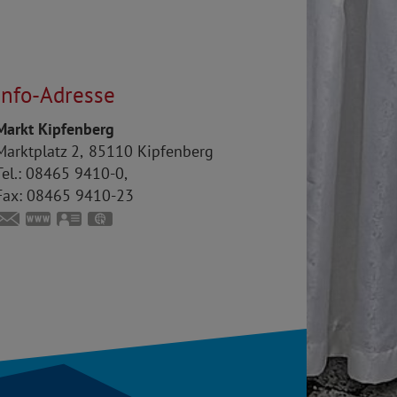
Info-Adresse
Markt Kipfenberg
Marktplatz 2
85110
Kipfenberg
el.:
08465 9410-0
Fax:
08465 9410-23
www.kipfenberg.de
vCard
GPS:
48°56'58.02''N
11°23'41.75''E