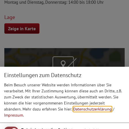
Montag und Dienstag, Donnerstag: 14:00 bis 18:00 Uhr
Lage
Zeige in Karte
Einstellungen zum Datenschutz
Möchten Sie von Google Maps bereitgestellte externe
Beim Besuch unserer Website werden Informationen über Sie
Inhalte laden?
verarbeitet. Mit Ihrer Zustimmung können diese auch an Dritte, z.B.
zum Zweck der statistischen Auswertung, übermittelt werden. Sie
Ja, immer
können die hier vorgenommenen Einstellungen jederzeit
abändern.
Mehr dazu erfahren Sie hier:
Datenschutzerklärung
/
Impressum
.
Info-Adresse