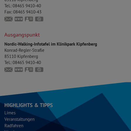
Tel.:
08465 9410-40
Fax:
08465 9410-43
touristinfo@markt-kipfenberg.de
www.kipfenberg.de
vCard
GPS:
48°56'57.01''N
11°23'41.89''E
Ausgangspunkt
Nordic-Walking-Infotafel im Klinikpark Kipfenberg
Konrad-Regler-Straße
85110
Kipfenberg
Tel.:
08465 9410-40
touristinfo@markt-kipfenberg.de
www.kipfenberg.de
vCard
GPS:
48°57'8.99''N
11°23'37.75''E
HIGHLIGHTS & TIPPS
Limes
Veranstaltungen
Radfahren