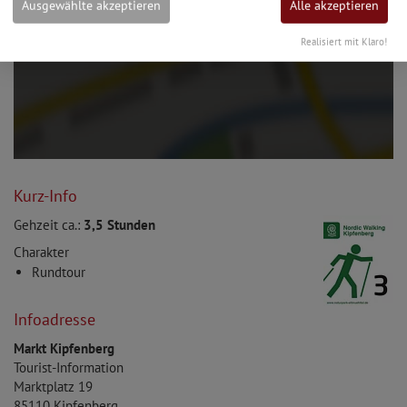
Ausgewählte akzeptieren
Alle akzeptieren
Realisiert mit Klaro!
Kurz-Info
Gehzeit ca.:
3,5 Stunden
Charakter
Rundtour
Infoadresse
Markt Kipfenberg
Tourist-Information
Marktplatz 19
85110
Kipfenberg