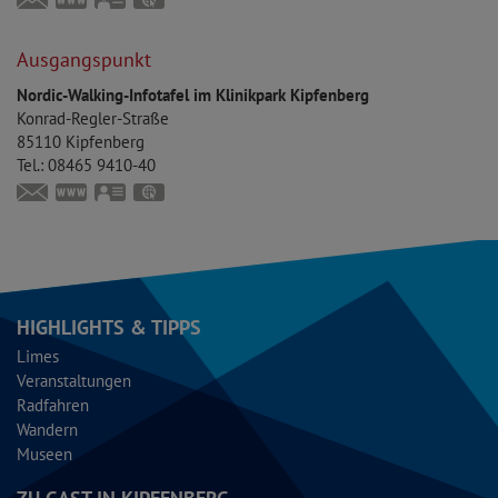
touristinfo@markt-kipfenberg.de
www.kipfenberg.de
vCard
GPS:
48°56'57.01''N
11°23'41.89''E
Ausgangspunkt
Nordic-Walking-Infotafel im Klinikpark Kipfenberg
Konrad-Regler-Straße
85110
Kipfenberg
Tel.:
08465 9410-40
touristinfo@markt-kipfenberg.de
www.kipfenberg.de
vCard
GPS:
48°57'8.99''N
11°23'37.75''E
HIGHLIGHTS & TIPPS
Limes
Veranstaltungen
Radfahren
Wandern
Museen