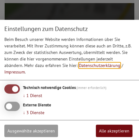
Einstellungen zum Datenschutz
Beim Besuch unserer Website werden Informationen über Sie
verarbeitet. Mit Ihrer Zustimmung können diese auch an Dritte, z.B.
zum Zweck der statistischen Auswertung, übermittelt werden. Sie
können die hier vorgenommenen Einstellungen jederzeit
abändern.
Mehr dazu erfahren Sie hier:
Datenschutzerklärung
/
Impressum
.
Technisch notwendige Cookies
(immer erforderlich)
↓
1
Dienst
Möchten Sie von Google Maps bereitgestellte externe
Inhalte laden?
Externe Dienste
↓
3
Dienste
Ja, immer
Ausgewählte akzeptieren
Alle akzeptieren