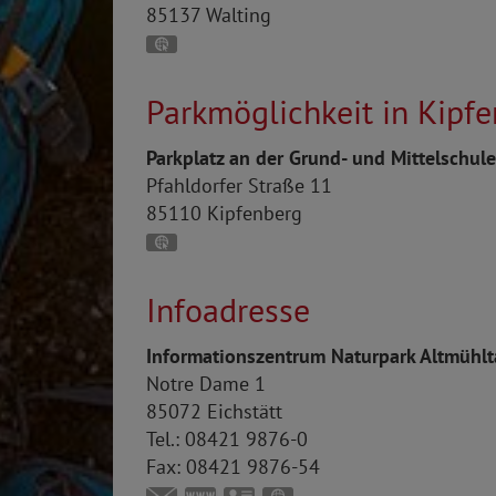
85137
Walting
GPS:
48°54'41.69''N
11°18'14.07''E
Parkmöglichkeit in Kipf
Parkplatz an der Grund- und Mittelschul
Pfahldorfer Straße 11
85110
Kipfenberg
GPS:
48°57'1.67''N
11°22'56.44''E
Infoadresse
Informationszentrum Naturpark Altmühlt
Notre Dame 1
85072
Eichstätt
Tel.:
08421 9876-0
Fax:
08421 9876-54