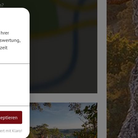
n?
Ihrer
uswertung,
zeit
zeptieren
iert mit Klaro!