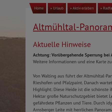
Home
» Urlaub
» Aktiv erleben
» Radf
Altmühltal-Panor
Aktuelle Hinweise
Achtung: Vorübergehende Sperrung bei A
Weitere Informationen und eine Karte zu
Von Walting aus führt der Altmühltal-P
Rieshofen und Pfalzpaint. Danach warte
Highlight: Diese Heide ist die schönste 
Hektar große Naturschutzgebiet bietet L
gefährdete Pflanzen und Tiere. Durch idy
Arnsberger Leite mit herrlichen Panoram