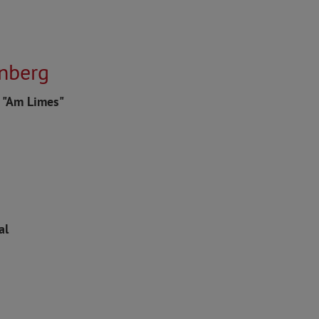
enberg
e "Am Limes"
al