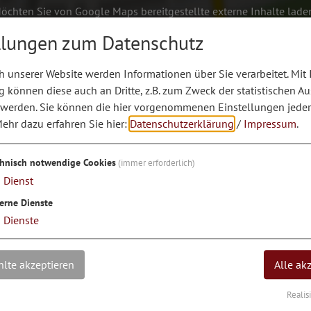
öchten Sie von Google Maps bereitgestellte externe Inhalte lade
llungen zum Datenschutz
Ja, immer
 unserer Website werden Informationen über Sie verarbeitet. Mit 
können diese auch an Dritte, z.B. zum Zweck der statistischen A
 werden. Sie können die hier vorgenommenen Einstellungen jeder
ehr dazu erfahren Sie hier:
Datenschutzerklärung
/
Impressum
.
chnisch notwendige Cookies
(immer erforderlich)
1
Dienst
erne Dienste
3
Dienste
lte akzeptieren
Alle ak
Realis