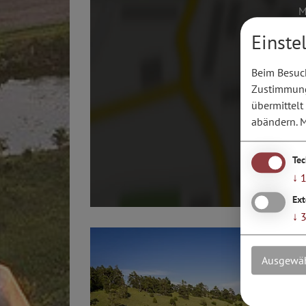
M
Einste
Beim Besuch
Zustimmung 
übermittelt
abändern.
M
Te
↓
Ext
↓
Ausgewäh