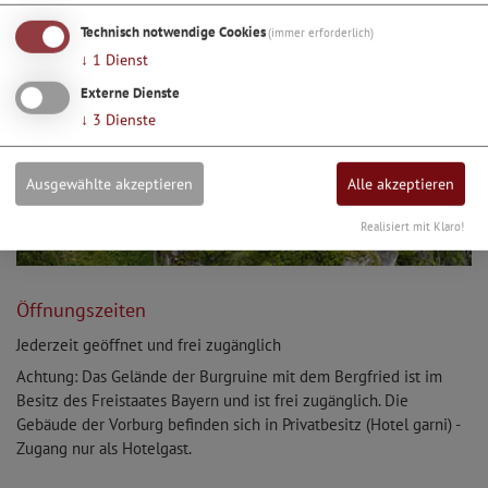
Technisch notwendige Cookies
(immer erforderlich)
↓
1
Dienst
Externe Dienste
↓
3
Dienste
Ausgewählte akzeptieren
Alle akzeptieren
Realisiert mit Klaro!
Öffnungszeiten
Jederzeit geöffnet und frei zugänglich
Achtung: Das Gelände der Burgruine mit dem Bergfried ist im
Besitz des Freistaates Bayern und ist frei zugänglich. Die
Gebäude der Vorburg befinden sich in Privatbesitz (Hotel garni) -
Zugang nur als Hotelgast.