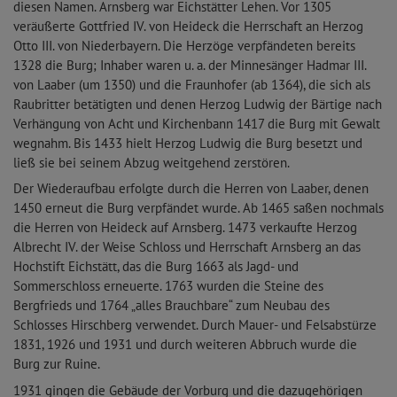
diesen Namen. Arnsberg war Eichstätter Lehen. Vor 1305
veräußerte Gottfried IV. von Heideck die Herrschaft an Herzog
Otto III. von Niederbayern. Die Herzöge verpfändeten bereits
1328 die Burg; Inhaber waren u. a. der Minnesänger Hadmar III.
von Laaber (um 1350) und die Fraunhofer (ab 1364), die sich als
Raubritter betätigten und denen Herzog Ludwig der Bärtige nach
Verhängung von Acht und Kirchenbann 1417 die Burg mit Gewalt
wegnahm. Bis 1433 hielt Herzog Ludwig die Burg besetzt und
ließ sie bei seinem Abzug weitgehend zerstören.
Der Wiederaufbau erfolgte durch die Herren von Laaber, denen
1450 erneut die Burg verpfändet wurde. Ab 1465 saßen nochmals
die Herren von Heideck auf Arnsberg. 1473 verkaufte Herzog
Albrecht IV. der Weise Schloss und Herrschaft Arnsberg an das
Hochstift Eichstätt, das die Burg 1663 als Jagd- und
Sommerschloss erneuerte. 1763 wurden die Steine des
Bergfrieds und 1764 „alles Brauchbare“ zum Neubau des
Schlosses Hirschberg verwendet. Durch Mauer- und Felsabstürze
1831, 1926 und 1931 und durch weiteren Abbruch wurde die
Burg zur Ruine.
1931 gingen die Gebäude der Vorburg und die dazugehörigen