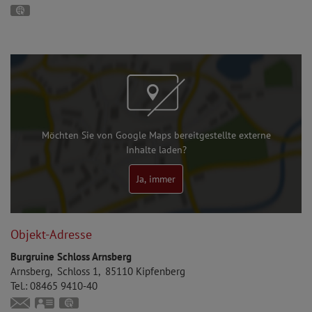
GPS:
48°55'42.33''N
11°22'29.06''E
Möchten Sie von Google Maps bereitgestellte externe
Inhalte laden?
Ja, immer
Objekt-Adresse
Burgruine Schloss Arnsberg
Arnsberg
Schloss 1
85110
Kipfenberg
Tel.:
08465 9410-40
manuela.weber@kipfenberg.de
vCard
GPS: