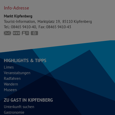
48°55'37.63''N
11°22'45.34''E
Info-Adresse
Markt Kipfenberg
Tourist-Information
Marktplatz 19
85110
Kipfenberg
Tel.:
08465 9410-40
Fax:
08465 9410-43
touristinfo@markt-kipfenberg.de
www.kipfenberg.de
vCard
GPS:
48°56'57.01''N
11°23'41.89''E
HIGHLIGHTS & TIPPS
Limes
Veranstaltungen
Radfahren
Wandern
Museen
ZU GAST IN KIPFENBERG
Unterkunft suchen
Gastronomie