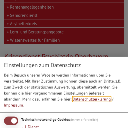
Rentenangelegenheiten
Seniorendienst
Asylhelferkreis
Lern- und Beratungsangebote
Wissenswertes für Familien
Krisendienst Psychiatrie Oberbayern
Einstellungen zum Datenschutz
Hilfe in Ihrer Nähe
Schnelle Hilfe braucht kurze Wege: Nach diesem Grundsatz hilft
Beim Besuch unserer Website werden Informationen über Sie
verarbeitet. Mit Ihrer Zustimmung können diese auch an Dritte, z.B.
der Krisendienst Psychiatrie Oberbayern – vertraulich, menschlich,
zum Zweck der statistischen Auswertung, übermittelt werden. Sie
qualifiziert. Wir sind kostenlos rund um die Uhr für Sie da – an
können die hier vorgenommenen Einstellungen jederzeit
365 Tagen im Jahr.
abändern.
Mehr dazu erfahren Sie hier:
Datenschutzerklärung
/
Sie erreichen uns kostenlos:
Impressum
.
täglich von
0 – 24 Uhr
Technisch notwendige Cookies
(immer erforderlich)
↓
1
Dienst
unter
0800 / 655 3000