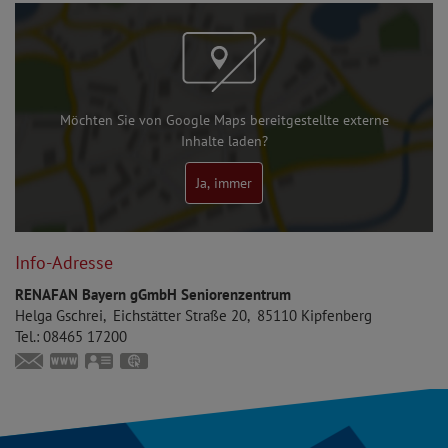
Möchten Sie von Google Maps bereitgestellte externe
Inhalte laden?
Ja, immer
Info-Adresse
RENAFAN Bayern gGmbH Seniorenzentrum
Helga
Gschrei
Eichstätter Straße 20
85110
Kipfenberg
Tel.:
08465 17200
info@solon-senioren-dienste.de
www.solon-senioren-dienste.com
vCard
GPS:
48°56'49.06''N
11°23'20.29''E