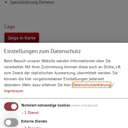
Spezialisierung Demenz
Lage
Zeige in Karte
Einstellungen zum Datenschutz
Ausführliche Informationen finden Sie hier:
Beim Besuch unserer Website werden Informationen über Sie
Homepage der RENAFAN Omnicare gGmbH Seniorendienste
verarbeitet. Mit Ihrer Zustimmung können diese auch an Dritte, z.B.
zum Zweck der statistischen Auswertung, übermittelt werden. Sie
können die hier vorgenommenen Einstellungen jederzeit
RENAFAN Omnicare unter neuer Flagge
abändern.
Mehr dazu erfahren Sie hier:
Datenschutzerklärung
/
Impressum
.
Veranstaltungen
28.08.26
Technisch notwendige Cookies
(immer erforderlich)
D' Woiweiba - Strickcafé im
↓
1
Dienst
Speisesaal des Renafan-
Externe Dienste
Seniorenheimes