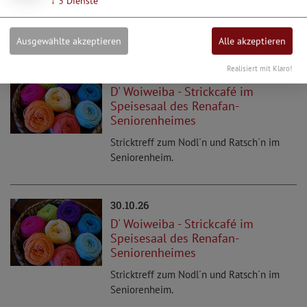
↓
3
Dienste
Stricktreff zum Nodl´n und Ratsch´n im
Seniorenheim.
Ausgewählte akzeptieren
Alle akzeptieren
Realisiert mit Klaro!
25.09.26
D' Woiweiba - Strickcafé im
Speisesaal des Renafan-
Seniorenheimes
Stricktreff zum Nodl´n und Ratsch´n im
Seniorenheim.
30.10.26
D' Woiweiba - Strickcafé im
Speisesaal des Renafan-
Seniorenheimes
Stricktreff zum Nodl´n und Ratsch´n im
Seniorenheim.