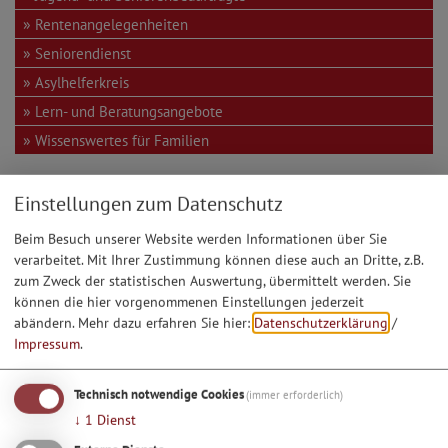
Rentenangelegenheiten
Seniorendienst
Asylhelferkreis
Lern- und Beratungsangebote
Wissenswertes für Familien
Sportangebote
Einstellungen zum Datenschutz
Sportliche Angebote finden Sie bei vielen
Beim Besuch unserer Website werden Informationen über Sie
Kipfenberger Vereinen und der VHS Beilngries,
verarbeitet. Mit Ihrer Zustimmung können diese auch an Dritte, z.B.
zum Zweck der statistischen Auswertung, übermittelt werden. Sie
Zweigstelle Kipfenberg.
können die hier vorgenommenen Einstellungen jederzeit
Vereinsverzeichnis Kipfenberg:
abändern.
Mehr dazu erfahren Sie hier:
Datenschutzerklärung
/
https://www.kipfenberg.de/vereine/vereine_verbaende/
Impressum
.
VHS Beilngries:
https://www.vhs-beilngries.de/
Technisch notwendige Cookies
(immer erforderlich)
↓
1
Dienst