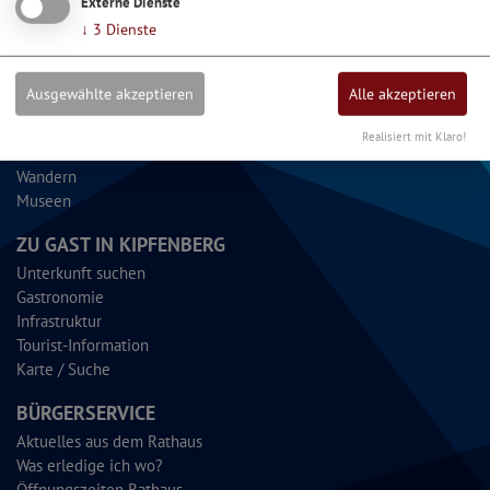
Externe Dienste
↓
3
Dienste
HIGHLIGHTS & TIPPS
Ausgewählte akzeptieren
Alle akzeptieren
Limes
Veranstaltungen
Realisiert mit Klaro!
Radfahren
Wandern
Museen
ZU GAST IN KIPFENBERG
Unterkunft suchen
Gastronomie
Infrastruktur
Tourist-Information
Karte / Suche
BÜRGERSERVICE
Aktuelles aus dem Rathaus
Was erledige ich wo?
Öffnungszeiten Rathaus