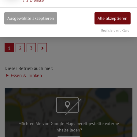
↓
3
Dienste
20.12.26
Weihnachtsfeier des
Schnupferclub Krut
Ausgewählte akzeptieren
Alle akzeptieren
Realisiert mit Klaro!
1
2
3
Dieser Betrieb auch hier:
Essen & Trinken
Möchten Sie von Google Maps bereitgestellte externe
Inhalte laden?