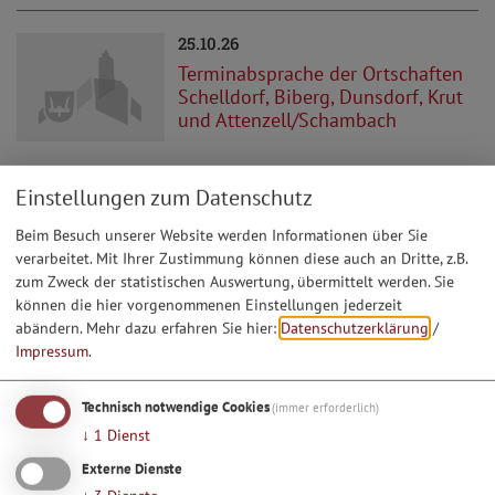
25.10.26
Terminabsprache der Ortschaften
Schelldorf, Biberg, Dunsdorf, Krut
und Attenzell/Schambach
Einstellungen zum Datenschutz
07.11.26
Entenauskarten des
Beim Besuch unserer Website werden Informationen über Sie
Schnupferclubs Krut
verarbeitet. Mit Ihrer Zustimmung können diese auch an Dritte, z.B.
zum Zweck der statistischen Auswertung, übermittelt werden. Sie
können die hier vorgenommenen Einstellungen jederzeit
abändern.
Mehr dazu erfahren Sie hier:
Datenschutzerklärung
/
Impressum
.
05.12.26
Weihnachtsfeier des SC Steinberg
Technisch notwendige Cookies
(immer erforderlich)
↓
1
Dienst
Externe Dienste