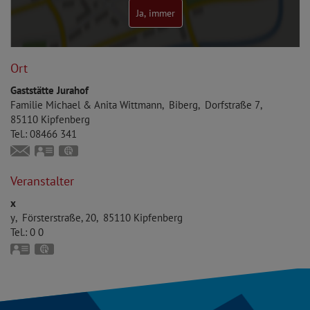
Ja, immer
Ort
Gaststätte Jurahof
Familie
Michael & Anita
Wittmann
Biberg
Dorfstraße 7
85110
Kipfenberg
Tel.:
08466 341
anita.wittmann.biberg@web.de
vCard
GPS:
48°53'40.13''N
11°25'1.67''E
Veranstalter
x
y
Försterstraße, 20
85110
Kipfenberg
Tel.:
0 0
vCard
GPS:
48°57'1.44''N
11°23'36.1''E