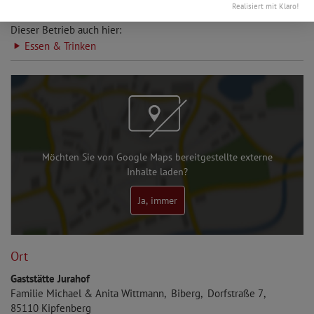
Realisiert mit Klaro!
Dieser Betrieb auch hier:
Essen & Trinken
Möchten Sie von Google Maps bereitgestellte externe
Inhalte laden?
Ja, immer
Ort
Gaststätte Jurahof
Familie
Michael & Anita
Wittmann
Biberg
Dorfstraße 7
85110
Kipfenberg