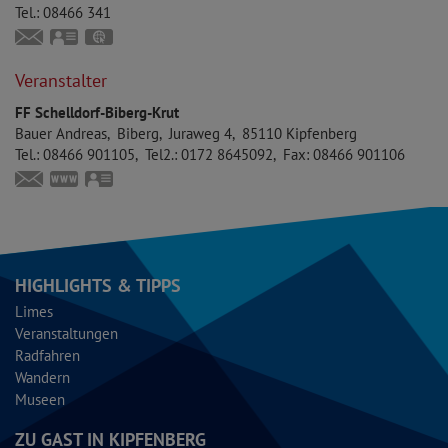
Tel.:
08466 341
anita.wittmann.biberg@web.de
vCard
GPS:
48°53'40.13''N
11°25'1.67''E
Veranstalter
FF Schelldorf-Biberg-Krut
Bauer
Andreas
Biberg
Juraweg 4
85110
Kipfenberg
Tel.:
08466 901105
Tel2.:
0172 8645092
Fax:
08466 901106
andreas.bauer@feuerwehr-schelldorf.de
https://feuerwehr-schelldorf.de
vCard
HIGHLIGHTS & TIPPS
Limes
Veranstaltungen
Radfahren
Wandern
Museen
ZU GAST IN KIPFENBERG