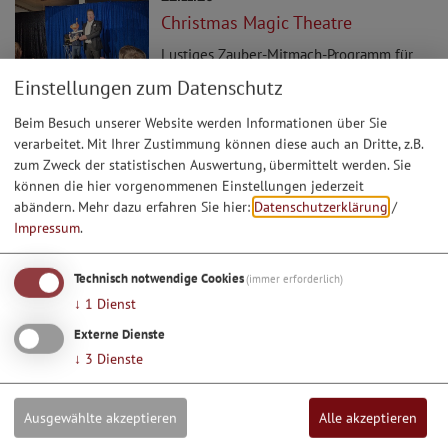
Christmas Magic Theatre
Lustiges Zauber-Mitmach-Programm für
Kinder ab 5 Jahren. STAUNEN - LACHEN -
Einstellungen zum Datenschutz
MITMACHEN lautet das Motto - Die
Zuschauer werden selbst Teil eines
Beim Besuch unserer Website werden Informationen über Sie
vorweihnachtlichen Zauber-Spektakels....
verarbeitet. Mit Ihrer Zustimmung können diese auch an Dritte, z.B.
Man darf gespannt sein! Dauer ca. 1
zum Zweck der statistischen Auswertung, übermittelt werden. Sie
können die hier vorgenommenen Einstellungen jederzeit
Stunde Karten ab September im Jurahof
abändern.
Mehr dazu erfahren Sie hier:
Datenschutzerklärung
/
(Dorfstraße. 7, Biberg) ...
Impressum
.
05.12.26
Technisch notwendige Cookies
(immer erforderlich)
Weihnachtsfeier des SC Steinberg
↓
1
Dienst
Externe Dienste
↓
3
Dienste
Ausgewählte akzeptieren
Alle akzeptieren
1
2
3