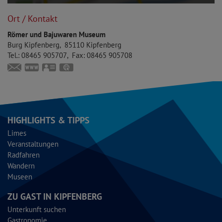
Ort / Kontakt
Römer und Bajuwaren Museum
Burg Kipfenberg
85110
Kipfenberg
Tel.:
08465 905707
Fax:
08465 905708
museum@markt-kipfenberg.de
www.bajuwaren-kipfenberg.de
vCard
GPS:
48°56'53.84''N
11°23'52.51''E
HIGHLIGHTS & TIPPS
Limes
Veranstaltungen
Radfahren
Wandern
Museen
ZU GAST IN KIPFENBERG
Unterkunft suchen
Gastronomie