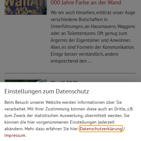
000 Jahre Farbe an der Wand
Wo wir auch hinsehen, erblickt unser Auge
verschiedene Botschaften in
Unterführungen, an Hausmauern, Waggons
oder an Toilettentüren. Oft genug zum
Ärgernis der Eigentümer und Anwohner.
Aber, es sind Formeln der Kommunikation.
Einige besser verständlich, andere
entsprechend den ...
15. - 16.08.26
Einstellungen zum Datenschutz
+++ausgebucht+++Römer auf Zeit -
Salve Abusina in Eining
Beim Besuch unserer Website werden Informationen über Sie
Für Familien und Gruppen gibt es eine
verarbeitet. Mit Ihrer Zustimmung können diese auch an Dritte, z.B.
aufregende Möglichkeit das Leben der
zum Zweck der statistischen Auswertung, übermittelt werden. Sie
Römerzeit aktiv kennen zu lernen: Römer
können die hier vorgenommenen Einstellungen jederzeit
abändern.
Mehr dazu erfahren Sie hier:
Datenschutzerklärung
/
auf Zeit im Naturpark Altmühltal! Schlafen
Impressum
.
im Römerzelt, Kochen am Lagerfeuer,