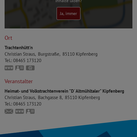
Inhalte laden?
Ja, immer
Ort
Trachtenhütt'n
Christian
Straus
Burgstraße
85110
Kipfenberg
Tel.:
08465 173120
www.trachtenverein-kipfenberg.de
vCard
GPS:
48°56'46.61''N
11°23'49.34''E
Veranstalter
Heimat- und Volkstrachtenverein "D´Altmühltaler" Kipfenberg
Christian
Straus
Bachgasse 8
85110
Kipfenberg
Tel.:
08465 173120
christian-straus@t-online.de
www.trachtenverein-kipfenberg.de
vCard