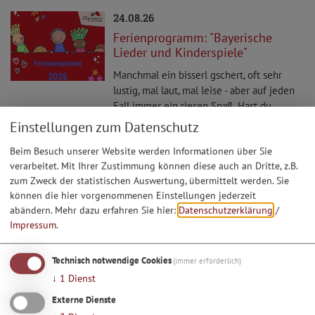
24.08.26
Ferienprogramm: "Bayerische
Lieder und Kinderspiele"
Manchmal ein bisserl gschert, oft sehr
lustig, mal laut, mal leise - aber auf jeden
Fall immer ein riesen Spaß. Hast du
schonmal "Sepp, Depp, Hennadreck"
Einstellungen zum Datenschutz
gesungen oder das "Bibihendal"? Wenn wir
Beim Besuch unserer Website werden Informationen über Sie
vom singen eine Pause brauchen spielen
verarbeitet. Mit Ihrer Zustimmung können diese auch an Dritte, z.B.
wir traditionelle bayerische Spiele.
zum Zweck der statistischen Auswertung, übermittelt werden. Sie
Anmeldung bei Franziska ...
können die hier vorgenommenen Einstellungen jederzeit
abändern.
Mehr dazu erfahren Sie hier:
Datenschutzerklärung
/
Impressum
.
28.11.26
Nikolausfeier des Heimat und
Technisch notwendige Cookies
(immer erforderlich)
Trachtenvereins Kipfenberg
↓
1
Dienst
Der Nikolaus besucht die Trachtlerkinder,
Externe Dienste
welche Musikstücke, Gedichte und ein