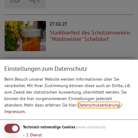
27.02.27
Starkbierfest des Schützenvereins
"Waldmeister" Schelldorf
27.03.27
Einstellungen zum Datenschutz
Jagdversammlung der
Beim Besuch unserer Website werden Informationen über Sie
Jagdgenossenschaft Schelldorf
verarbeitet. Mit Ihrer Zustimmung können diese auch an Dritte, z.B.
zum Zweck der statistischen Auswertung, übermittelt werden. Sie
können die hier vorgenommenen Einstellungen jederzeit
abändern.
Mehr dazu erfahren Sie hier:
Datenschutzerklärung
/
Impressum
.
Technisch notwendige Cookies
(immer erforderlich)
↓
1
Dienst