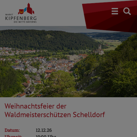
S
Weihnachtsfeier der
Waldmeisterschützen Schelldorf
Datum:
12.12.26
Uhrzeit:
19:00 Uhr