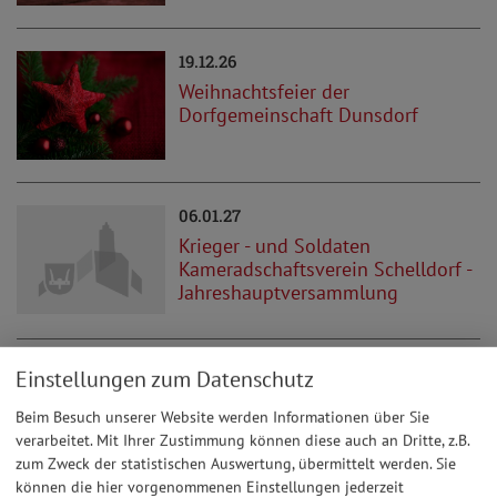
19.12.26
Weihnachtsfeier der
Dorfgemeinschaft Dunsdorf
06.01.27
Krieger - und Soldaten
Kameradschaftsverein Schelldorf -
Jahreshauptversammlung
30.01.27
Einstellungen zum Datenschutz
Kappenabend im Dunsdorfer
Beim Besuch unserer Website werden Informationen über Sie
Gemeinschaftshaus
verarbeitet. Mit Ihrer Zustimmung können diese auch an Dritte, z.B.
zum Zweck der statistischen Auswertung, übermittelt werden. Sie
können die hier vorgenommenen Einstellungen jederzeit