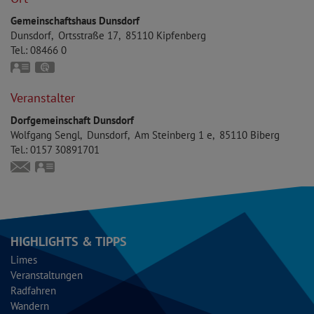
Gemeinschaftshaus Dunsdorf
Dunsdorf
Ortsstraße 17
85110
Kipfenberg
Tel.:
08466 0
vCard
GPS:
48°54'5.91''N
11°25'52.08''E
Veranstalter
Dorfgemeinschaft Dunsdorf
Wolfgang
Sengl
Dunsdorf
Am Steinberg 1 e
85110
Biberg
Tel.:
0157 30891701
wolfgangsengl@yahoo.de
vCard
HIGHLIGHTS & TIPPS
Limes
Veranstaltungen
Radfahren
Wandern