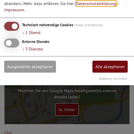
abändern.
Mehr dazu erfahren Sie hier:
Datenschutzerklärung
/
08.02.27
Impressum
.
Kinderfasching der
Dorfgemeinschaft Dunsdorf
Technisch notwendige Cookies
(immer erforderlich)
↓
1
Dienst
Externe Dienste
↓
3
Dienste
Ausgewählte akzeptieren
Alle akzeptieren
Realisiert mit Klaro!
Möchten Sie von Google Maps bereitgestellte externe
Inhalte laden?
Ja, immer
Ort