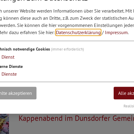
 unserer Website werden Informationen über Sie verarbeitet. Mit 
können diese auch an Dritte, z.B. zum Zweck der statistischen A
06.01.27
 werden. Sie können die hier vorgenommenen Einstellungen jeder
Krieger - und Soldaten Kameradschaf
ehr dazu erfahren Sie hier:
Datenschutzerklärung
/
Impressum
.
Jahreshauptversammlung
chnisch notwendige Cookies
(immer erforderlich)
1
Dienst
erne Dienste
3
Dienste
lte akzeptieren
Alle ak
Realis
30.01.27
Kappenabend im Dunsdorfer Gemei