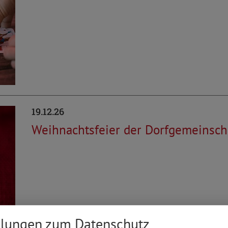
19.12.26
Weihnachtsfeier der Dorfgemeinsch
llungen zum Datenschutz