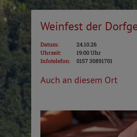
Weinfest der Dorfg
Datum:
24.10.26
Uhrzeit:
19:00 Uhr
Infotelefon:
0157 30891701
Auch an diesem Ort