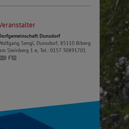
Veranstalter
Dorfgemeinschaft Dunsdorf
Wolfgang
Sengl
Dunsdorf
85110
Biberg
Am Steinberg 1 e
Tel.:
0157 30891701
wolfgangsengl@yahoo.de
vCard