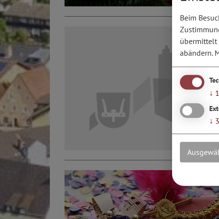
Beim Besuch
Zustimmung 
übermittelt
abändern.
M
Te
↓
Ext
↓
Ausgewäh