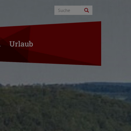
n
Urlaub