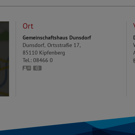
Ort
Gemeinschaftshaus Dunsdorf
Dunsdorf
Ortsstraße 17
85110
Kipfenberg
Tel.:
08466 0
vCard
GPS:
48°54'5.91''N
11°25'52.08''E