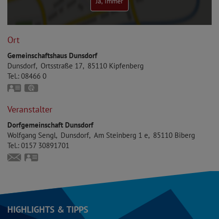
Ja, immer
Ort
Gemeinschaftshaus Dunsdorf
Dunsdorf
Ortsstraße 17
85110
Kipfenberg
Tel.:
08466 0
vCard
GPS:
48°54'5.91''N
11°25'52.08''E
Veranstalter
Dorfgemeinschaft Dunsdorf
Wolfgang
Sengl
Dunsdorf
Am Steinberg 1 e
85110
Biberg
Tel.:
0157 30891701
wolfgangsengl@yahoo.de
vCard
HIGHLIGHTS & TIPPS