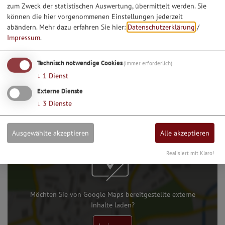
zum Zweck der statistischen Auswertung, übermittelt werden. Sie
Gemeinschaftshaus
können die hier vorgenommenen Einstellungen jederzeit
abändern.
Mehr dazu erfahren Sie hier:
Datenschutzerklärung
/
Impressum
.
08.02.27
Technisch notwendige Cookies
(immer erforderlich)
Kinderfasching der
↓
1
Dienst
Dorfgemeinschaft Dunsdorf
Externe Dienste
↓
3
Dienste
Ausgewählte akzeptieren
Alle akzeptieren
Realisiert mit Klaro!
Möchten Sie von Google Maps bereitgestellte externe
Inhalte laden?