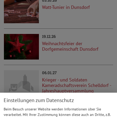
Watt-Tunier in Dunsdorf
19.12.26
Weihnachtsfeier der
Dorfgemeinschaft Dunsdorf
06.01.27
Krieger - und Soldaten
Kameradschaftsverein Schelldorf -
Jahreshauptversammlung
Einstellungen zum Datenschutz
Beim Besuch unserer Website werden Informationen über Sie
30.01.27
verarbeitet. Mit Ihrer Zustimmung können diese auch an Dritte, z.B.
Kappenabend im Dunsdorfer