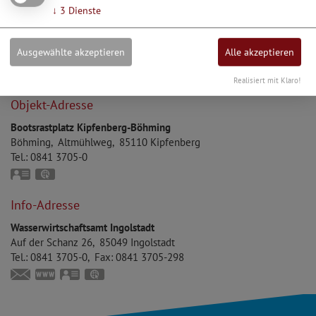
Möchten Sie von Google Maps bereitgestellte externe
↓
3
Dienste
Inhalte laden?
Ja, immer
Ausgewählte akzeptieren
Alle akzeptieren
Realisiert mit Klaro!
Objekt-Adresse
Bootsrastplatz Kipfenberg-Böhming
Böhming
Altmühlweg
85110
Kipfenberg
Tel.:
0841 3705-0
vCard
GPS:
48°56'56.36''N
11°21'59.33''E
Info-Adresse
Wasserwirtschaftsamt Ingolstadt
Auf der Schanz 26
85049
Ingolstadt
Tel.:
0841 3705-0
Fax:
0841 3705-298
poststelle@wwa-in.bayern.de
www.wwa-ingolstadt.bayern.de
vCard
GPS:
48°46'6.54''N
11°25'9.22''E