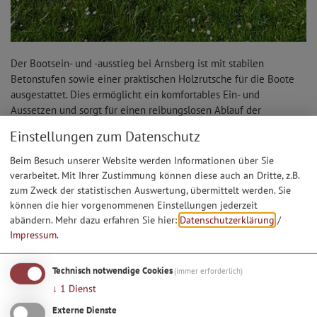
Der Bootsein- und -ausstieg bei Arnsberg ist mit stabilen
Betonstufen sowie einer praktischen Holzrutsche für die Boote
ausgestattet. Dies ermöglicht ein komfortables Ein- und
Aussetzen und sorgt für einen reibungslosen Ablauf der
Bootstour.
Einstellungen zum Datenschutz
Lage
Beim Besuch unserer Website werden Informationen über Sie
verarbeitet. Mit Ihrer Zustimmung können diese auch an Dritte, z.B.
Zeige in Karte
zum Zweck der statistischen Auswertung, übermittelt werden. Sie
können die hier vorgenommenen Einstellungen jederzeit
abändern.
Mehr dazu erfahren Sie hier:
Datenschutzerklärung
/
Impressum
.
Technisch notwendige Cookies
(immer erforderlich)
↓
1
Dienst
Externe Dienste