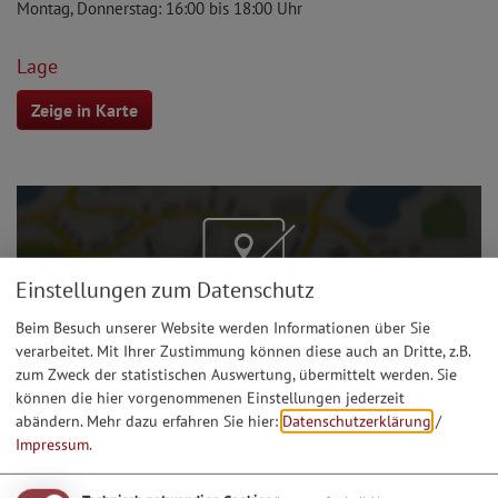
Montag, Donnerstag: 16:00 bis 18:00 Uhr
Lage
Zeige in Karte
Einstellungen zum Datenschutz
Möchten Sie von Google Maps bereitgestellte externe
Beim Besuch unserer Website werden Informationen über Sie
Inhalte laden?
verarbeitet. Mit Ihrer Zustimmung können diese auch an Dritte, z.B.
zum Zweck der statistischen Auswertung, übermittelt werden. Sie
Ja, immer
können die hier vorgenommenen Einstellungen jederzeit
abändern.
Mehr dazu erfahren Sie hier:
Datenschutzerklärung
/
Impressum
.
Info-Adresse