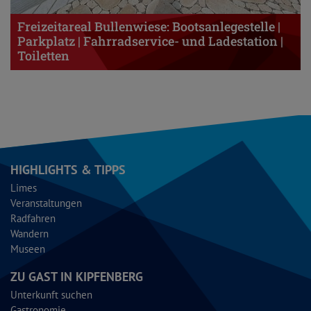
Freizeitareal Bullenwiese: Bootsanlegestelle |
Parkplatz | Fahrradservice- und Ladestation |
Toiletten
HIGHLIGHTS & TIPPS
Limes
Veranstaltungen
Radfahren
Wandern
Museen
ZU GAST IN KIPFENBERG
Unterkunft suchen
Gastronomie