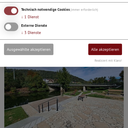
Technisch notwendige Cookies
(immer erforderlich)
↓
1
Dienst
Externe Dienste
Bootsein- und -ausstieg Kipfenberg-Grösdorf
↓
3
Dienste
Ausgewählte akzeptieren
Alle akzeptieren
Realisiert mit Klaro!