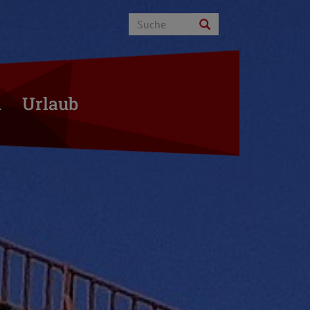
n
Urlaub