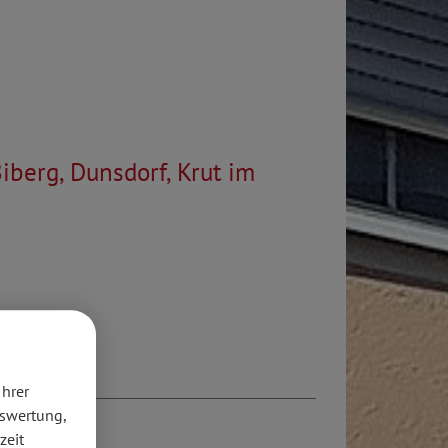
iberg, Dunsdorf, Krut im
Ihrer
uswertung,
zeit