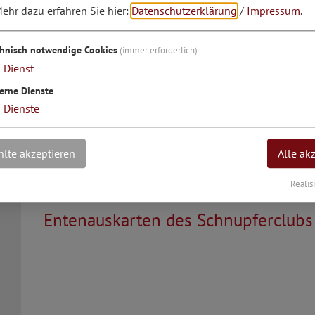
Terminabsprache der Ortschaften Sch
ehr dazu erfahren Sie hier:
Datenschutzerklärung
/
Impressum
.
Krut und Attenzell/Schambach
chnisch notwendige Cookies
(immer erforderlich)
1
Dienst
erne Dienste
3
Dienste
lte akzeptieren
Alle ak
Realis
07.11.26
Entenauskarten des Schnupferclubs