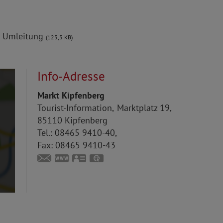
r Umleitung
(123,3 KB)
Info-Adresse
Markt Kipfenberg
Tourist-Information
Marktplatz 19
85110
Kipfenberg
Tel.:
08465 9410-40
Fax:
08465 9410-43
touristinfo@markt-kipfenberg.de
www.kipfenberg.de
vCard
GPS:
48°56'57.01''N
11°23'41.89''E