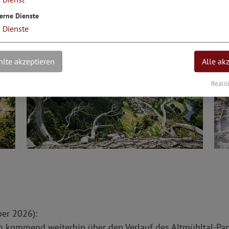
erne Dienste
3
Dienste
lte akzeptieren
Alle ak
Realis
ber 2026):
ing kommend weiterhin über den Verlauf des Altmühltal-