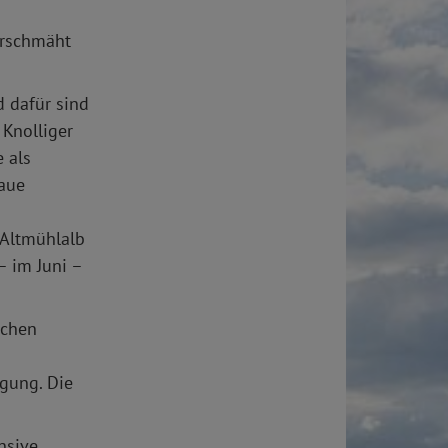
erschmäht
d dafür sind
 Knolliger
 als
laue
 Altmühlalb
– im Juni –
schen
gung. Die
nsive