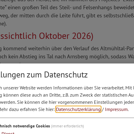
e“ einen großen Teil des Steil- und Felsenhangs beweidet
, der mitten durch die Leite führt, gibt es selbstschlie
ne).
ussichtlich Oktober 2026)
ng kommend weiterhin über den Verlauf des Altmühltal-
och kein Abstieg ins Tal nach Arnsberg möglich, sodass W
ehmen müssen.
llungen zum Datenschutz
 unserer Website werden Informationen über Sie verarbeitet. Mit 
können diese auch an Dritte, z.B. zum Zweck der statistischen A
 werden. Sie können die hier vorgenommenen Einstellungen jeder
ehr dazu erfahren Sie hier:
Datenschutzerklärung
/
Impressum
.
chnisch notwendige Cookies
(immer erforderlich)
1
Dienst