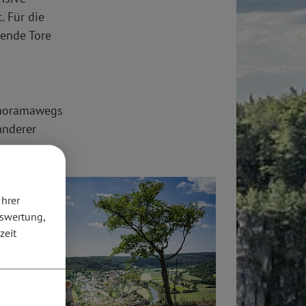
. Für die
ßende Tore
Panoramawegs
anderer
Ihrer
uswertung,
zeit