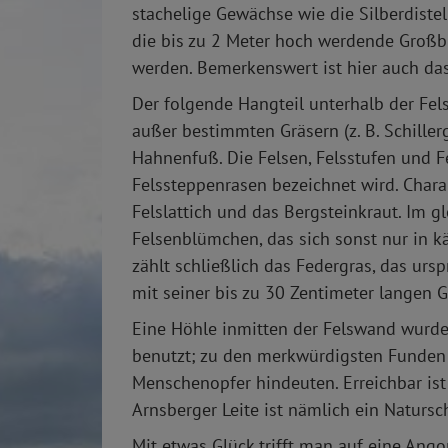
stachelige Gewächse wie die Silberdistel
die bis zu 2 Meter hoch werdende Großb
werden. Bemerkenswert ist hier auch d
Der folgende Hangteil unterhalb der Fel
außer bestimmten Gräsern (z. B. Schiller
Hahnenfuß. Die Felsen, Felsstufen und Fe
Felssteppenrasen bezeichnet wird. Charak
Felslattich und das Bergsteinkraut. Im 
Felsenblümchen, das sich sonst nur in k
zählt schließlich das Federgras, das urs
mit seiner bis zu 30 Zentimeter langen G
Eine Höhle inmitten der Felswand wurde
benutzt; zu den merkwürdigsten Funden
Menschenopfer hindeuten. Erreichbar is
Arnsberger Leite ist nämlich ein Natursch
Mit etwas Glück trifft man auf eine Ang