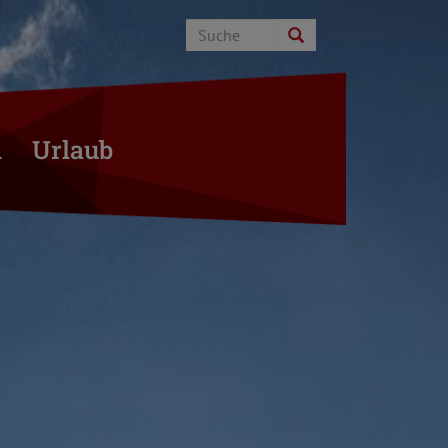
n
Urlaub