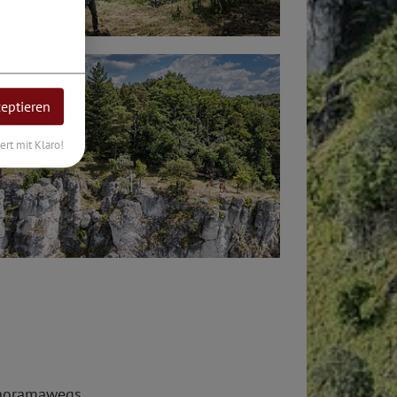
zeptieren
iert mit Klaro!
Panoramawegs