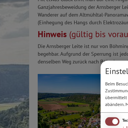
Ganzjahresbeweidung der Arnsberger Leit
Wanderer auf dem Altmühltal-Panoramaweg
(Einhegung des Hangs durch Elektrozäu
Hinweis
(gültig bis vora
Die Arnsberger Leite ist nur von Böhmi
begehbar. Aufgrund der Sperrung ist jed
denselben Weg zurück nach Böhming n
Einste
Beim Besuch
Zustimmung 
übermittelt
abändern.
M
Te
↓