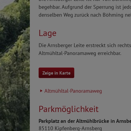
begehbar. Aufgrund der Sperrung ist jed
denselben Weg zurück nach Böhming n
Lage
Die Arnsberger Leite erstreckt sich rec
Altmühltal-Panoramaweg erreichbar.
Zeige in Karte
Altmühltal-Panoramaweg
Parkmöglichkeit
Parkplatz an der Altmühlbrücke in Arnsb
85110
Kipfenberg-Arnsberg