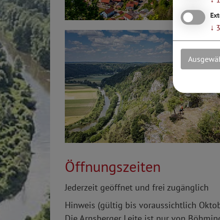
Ext
↓
Ausgewäh
Öffnungszeiten
Jederzeit geöffnet und frei zugänglich
Hinweis (gültig bis voraussichtlich Okto
​Die Arnsberger Leite ist nur von Böhm