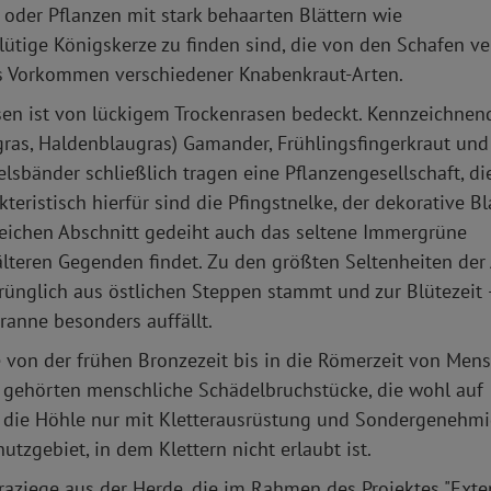
 oder Pflanzen mit stark behaarten Blättern wie
lütige Königskerze zu finden sind, die von den Schafen v
as Vorkommen verschiedener Knabenkraut-Arten.
sen ist von lückigem Trockenrasen bedeckt. Kennzeichnen
gras, Haldenblaugras) Gamander, Frühlingsfingerkraut und
lsbänder schließlich tragen eine Pflanzengesellschaft, die
teristisch hierfür sind die Pfingstnelke, der dekorative B
gleichen Abschnitt gedeiht auch das seltene Immergrüne
älteren Gegenden findet. Zu den größten Seltenheiten der
prünglich aus östlichen Steppen stammt und zur Blütezeit 
ranne besonders auffällt.
 von der frühen Bronzezeit bis in die Römerzeit von Men
 gehörten menschliche Schädelbruchstücke, die wohl auf
t die Höhle nur mit Kletterausrüstung und Sondergenehmi
utzgebiet, in dem Klettern nicht erlaubt ist.
oraziege aus der Herde, die im Rahmen des Projektes "Exte