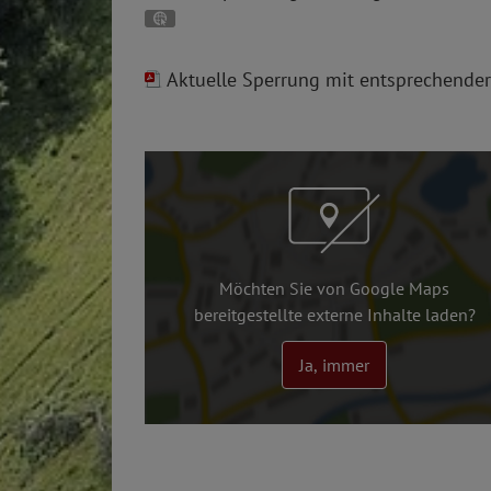
GPS:
48°55'42.33''N
11°22'29.06''E
Aktuelle Sperrung mit entsprechende
Möchten Sie von Google Maps
bereitgestellte externe Inhalte laden?
Ja, immer