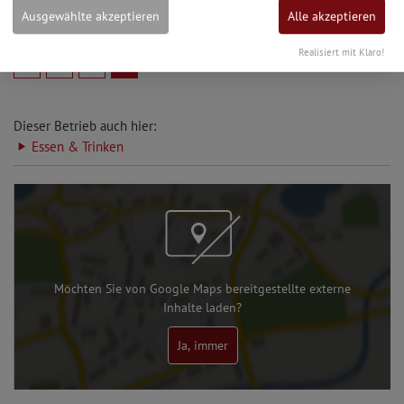
Ausgewählte akzeptieren
Alle akzeptieren
Realisiert mit Klaro!
1
2
3
Dieser Betrieb auch hier:
Essen & Trinken
Möchten Sie von Google Maps bereitgestellte externe
Inhalte laden?
Ja, immer