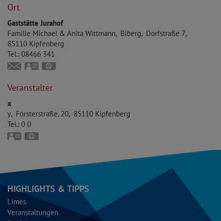
Ort
Gaststätte Jurahof
Familie
Michael & Anita
Wittmann
Biberg
Dorfstraße 7
85110
Kipfenberg
Tel.:
08466 341
anita.wittmann.biberg@web.de
vCard
GPS:
48°53'40.13''N
11°25'1.67''E
Veranstalter
x
y
Försterstraße, 20
85110
Kipfenberg
Tel.:
0 0
vCard
GPS:
48°57'1.44''N
11°23'36.1''E
HIGHLIGHTS & TIPPS
Limes
Veranstaltungen