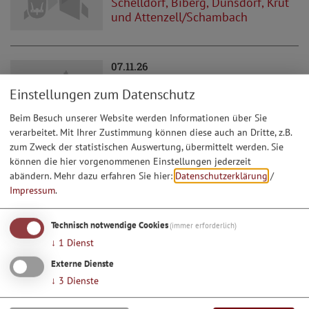
Schelldorf, Biberg, Dunsdorf, Krut
und Attenzell/Schambach
07.11.26
Entenauskarten des
Einstellungen zum Datenschutz
Schnupferclubs Krut
Beim Besuch unserer Website werden Informationen über Sie
verarbeitet. Mit Ihrer Zustimmung können diese auch an Dritte, z.B.
zum Zweck der statistischen Auswertung, übermittelt werden. Sie
können die hier vorgenommenen Einstellungen jederzeit
05.12.26
abändern.
Mehr dazu erfahren Sie hier:
Datenschutzerklärung
/
Weihnachtsfeier des SC Steinberg
Impressum
.
Technisch notwendige Cookies
(immer erforderlich)
↓
1
Dienst
20.12.26
Externe Dienste
Weihnachtsfeier des
↓
3
Dienste
Schnupferclub Krut