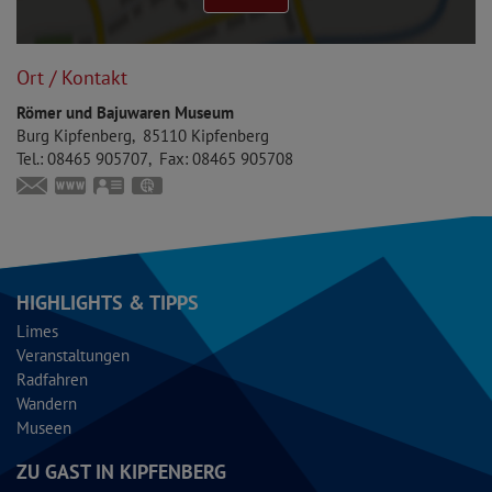
Ort / Kontakt
Römer und Bajuwaren Museum
Burg Kipfenberg
85110
Kipfenberg
Tel.:
08465 905707
Fax:
08465 905708
museum@markt-kipfenberg.de
www.bajuwaren-kipfenberg.de
vCard
GPS:
48°56'53.84''N
11°23'52.51''E
HIGHLIGHTS & TIPPS
Limes
Veranstaltungen
Radfahren
Wandern
Museen
ZU GAST IN KIPFENBERG