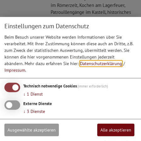
im Römerzelt, Kochen am Lagerfeuer,
Patrouillengänge im Kastell, historisches
Handwerk und viele weitere Ideen, die
Einstellungen zum Datenschutz
individuell ...
Beim Besuch unserer Website werden Informationen über Sie
verarbeitet. Mit Ihrer Zustimmung können diese auch an Dritte, z.B.
20.09.26
zum Zweck der statistischen Auswertung, übermittelt werden. Sie
Workshop - Bronzeguss mit
können die hier vorgenommenen Einstellungen jederzeit
Christian Frey +++ ausgebucht!+++
abändern.
Mehr dazu erfahren Sie hier:
Datenschutzerklärung
/
Impressum
.
Unter fachkundiger Anleitung eines
Bronzeschmieds tauchen die Teilnehmer
Technisch notwendige Cookies
(immer erforderlich)
in die Welt der Römer und des
Frühmittelalters ein und fertigen ihre
↓
1
Dienst
eigene Fibel (Gewandspange) oder einen
Externe Dienste
Anhänger aus Bronze. Nach einer
↓
3
Dienste
spannenden Einführung in die Sachkunde
zeigt der Handwerker Vorlagen aus ...
Ausgewählte akzeptieren
Alle akzeptieren