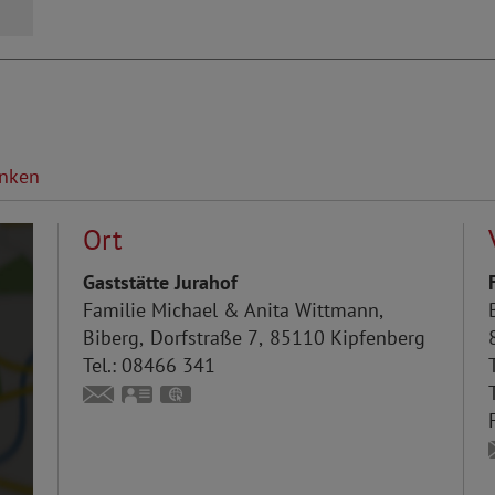
inken
Ort
Gaststätte Jurahof
Familie
Michael & Anita
Wittmann
Biberg
Dorfstraße 7
85110
Kipfenberg
Tel.:
08466 341
T
anita.wittmann.biberg@web.de
vCard
GPS:
48°53'40.13''N
11°25'1.67''E