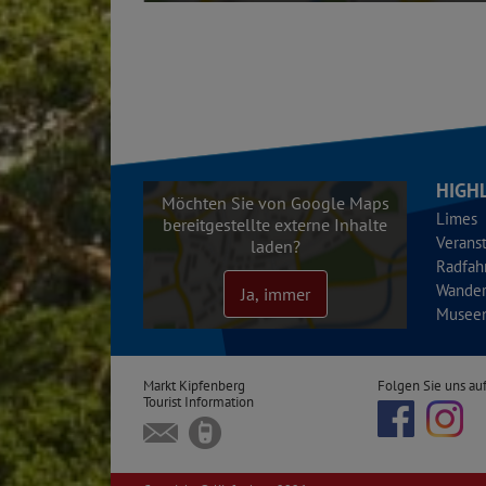
HIGH
Möchten Sie von Google Maps
Limes
bereitgestellte externe Inhalte
Verans
laden?
Radfah
Wande
Ja, immer
Musee
Markt Kipfenberg
Folgen Sie uns auf
Tourist Information