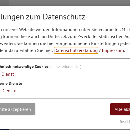
llungen zum Datenschutz
07.11.26
 unserer Website werden Informationen über Sie verarbeitet. Mit 
können diese auch an Dritte, z.B. zum Zweck der statistischen A
Entenauskarten des Schnupferclubs
 werden. Sie können die hier vorgenommenen Einstellungen jeder
ehr dazu erfahren Sie hier:
Datenschutzerklärung
/
Impressum
.
chnisch notwendige Cookies
(immer erforderlich)
1
Dienst
erne Dienste
3
Dienste
lte akzeptieren
Alle ak
22.11.26
Realis
Christmas Magic Theatre