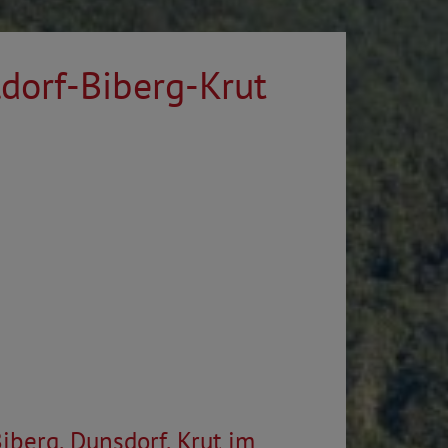
dorf-Biberg-Krut
iberg, Dunsdorf, Krut im