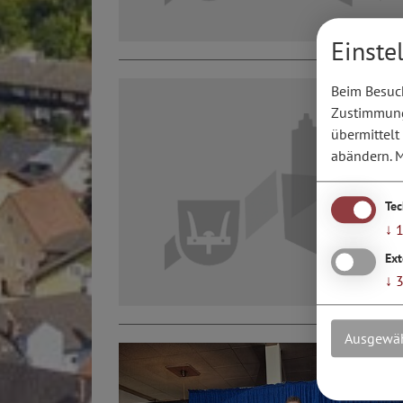
Einste
Beim Besuch
Zustimmung 
übermittelt
abändern.
M
Te
↓
Ext
↓
Ausgewäh