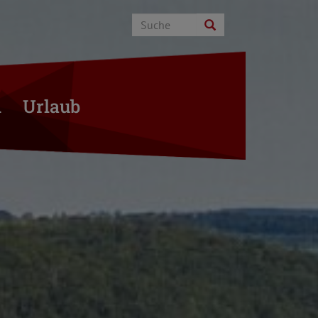
n
Urlaub