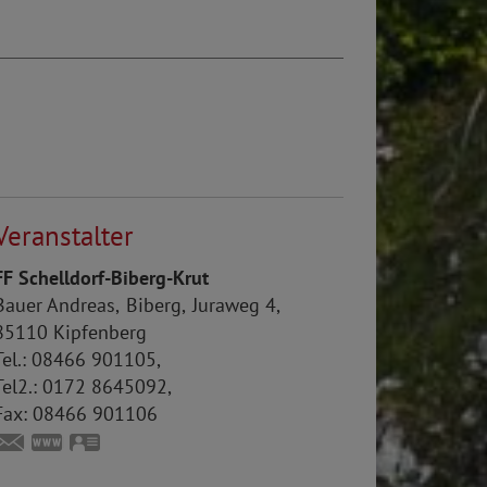
Veranstalter
FF Schelldorf-Biberg-Krut
Bauer
Andreas
Biberg
Juraweg 4
85110
Kipfenberg
el.:
08466 901105
Tel2.:
0172 8645092
Fax:
08466 901106
andreas.bauer@feuerwehr-schelldorf.de
https://feuerwehr-schelldorf.de
vCard