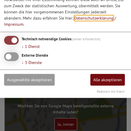
zum Zweck der statistischen Auswertung, übermittelt werden. Sie
können die hier vorgenommenen Einstellungen jederzeit
abändern.
Mehr dazu erfahren Sie hier:
Datenschutzerklärung
/
Impressum
.
1
2
3
Technisch notwendige Cookies
(immer erforderlich)
↓
1
Dienst
Dieser Betrieb auch hier:
Externe Dienste
Essen & Trinken
↓
3
Dienste
Ausgewählte akzeptieren
Alle akzeptieren
Realisiert mit Klaro!
Möchten Sie von Google Maps bereitgestellte externe
Inhalte laden?
Ja, immer