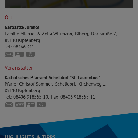
Ort
Gaststätte Jurahof
Familie
Michael & Anita
Wittmann
Biberg
Dorfstraße 7
85110
Kipfenberg
Tel.:
08466 341
anita.wittmann.biberg@web.de
vCard
GPS:
48°53'40.13''N
11°25'1.67''E
Veranstalter
Katholisches Pfarramt Schelldorf "St. Laurentius"
Pfarrer
Christof
Sommer
Schelldorf
Kirchenweg 1
85110
Kipfenberg
Tel.:
08406 918555-10
Fax:
08406 918555-11
schelldorf@bistum-eichstaett.de
www.bistum-eichstaett.de/pfarrei/schelldorf
vCard
GPS:
48°53'7.62''N
11°25'0.84''E
HIGHLIGHTS & TIPPS