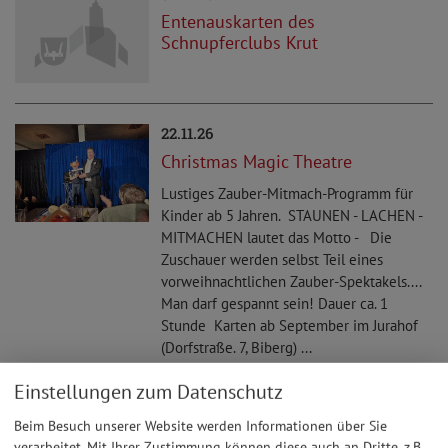
Entenauskarten des
Schnupferclubs Krut
22.11.26
Christmas Magic Theatre
Lustiges Zauber-Mitmach-Programm für
Kinder ab 5 Jahren. STAUNEN - LACHEN -
MITMACHEN lautet das Motto - Die
Zuschauer werden selbst Teil eines
vorweihnachtlichen Zauber-Spektakels....
Man darf gespannt sein! Dauer ca. 1
Stunde Karten ab September im Jurahof
(Dorfstraße. 7, Biberg) ...
Einstellungen zum Datenschutz
05.12.26
Beim Besuch unserer Website werden Informationen über Sie
Weihnachtsfeier des SC Steinberg
verarbeitet. Mit Ihrer Zustimmung können diese auch an Dritte, z.B.