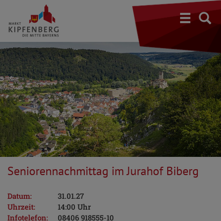
S
Seniorennachmittag im Jurahof Biberg
Datum:
31.01.27
Uhrzeit:
14:00 Uhr
Infotelefon:
08406 918555-10