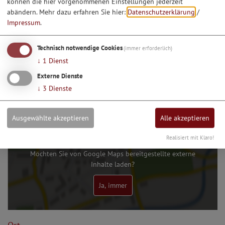
können die hier vorgenommenen Einstellungen jederzeit
abändern.
Mehr dazu erfahren Sie hier:
Datenschutzerklärung
/
Impressum
.
1
2
3
Technisch notwendige Cookies
(immer erforderlich)
↓
1
Dienst
Dieser Betrieb auch hier:
Essen & Trinken
Externe Dienste
↓
3
Dienste
Ausgewählte akzeptieren
Alle akzeptieren
Realisiert mit Klaro!
Möchten Sie von Google Maps bereitgestellte externe
Inhalte laden?
Ja, immer