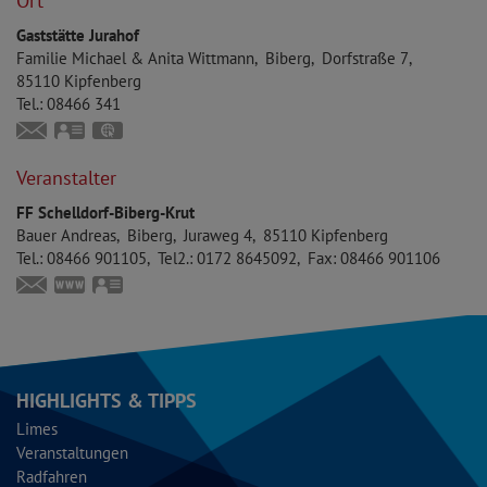
Ort
Gaststätte Jurahof
Familie
Michael & Anita
Wittmann
Biberg
Dorfstraße 7
85110
Kipfenberg
Tel.:
08466 341
anita.wittmann.biberg@web.de
vCard
GPS:
48°53'40.13''N
11°25'1.67''E
Veranstalter
FF Schelldorf-Biberg-Krut
Bauer
Andreas
Biberg
Juraweg 4
85110
Kipfenberg
Tel.:
08466 901105
Tel2.:
0172 8645092
Fax:
08466 901106
andreas.bauer@feuerwehr-schelldorf.de
https://feuerwehr-schelldorf.de
vCard
HIGHLIGHTS & TIPPS
Limes
Veranstaltungen
Radfahren