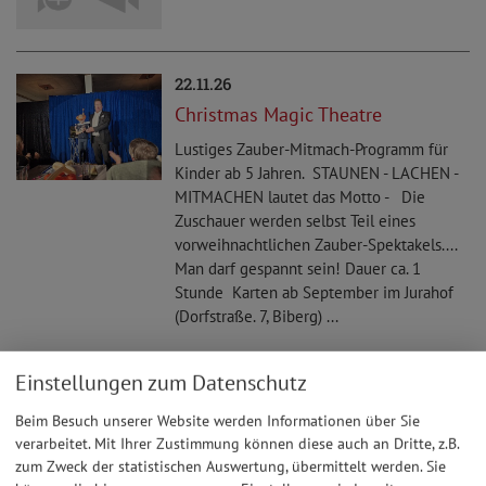
22.11.26
Christmas Magic Theatre
Lustiges Zauber-Mitmach-Programm für
Kinder ab 5 Jahren. STAUNEN - LACHEN -
MITMACHEN lautet das Motto - Die
Zuschauer werden selbst Teil eines
vorweihnachtlichen Zauber-Spektakels....
Man darf gespannt sein! Dauer ca. 1
Stunde Karten ab September im Jurahof
(Dorfstraße. 7, Biberg) ...
Einstellungen zum Datenschutz
05.12.26
Weihnachtsfeier des SC Steinberg
Beim Besuch unserer Website werden Informationen über Sie
verarbeitet. Mit Ihrer Zustimmung können diese auch an Dritte, z.B.
zum Zweck der statistischen Auswertung, übermittelt werden. Sie