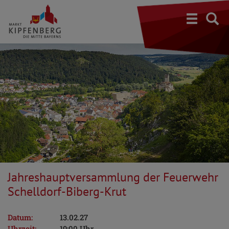
S
Jahreshauptversammlung der Feuerwehr
Schelldorf-Biberg-Krut
Datum:
13.02.27
Uhrzeit:
19:00 Uhr