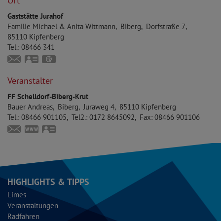
Ort
Gaststätte Jurahof
Familie
Michael & Anita
Wittmann
Biberg
Dorfstraße 7
85110
Kipfenberg
Tel.:
08466 341
anita.wittmann.biberg@web.de
vCard
GPS:
48°53'40.13''N
11°25'1.67''E
Veranstalter
FF Schelldorf-Biberg-Krut
Bauer
Andreas
Biberg
Juraweg 4
85110
Kipfenberg
Tel.:
08466 901105
Tel2.:
0172 8645092
Fax:
08466 901106
andreas.bauer@feuerwehr-schelldorf.de
https://feuerwehr-schelldorf.de
vCard
HIGHLIGHTS & TIPPS
Limes
Veranstaltungen
Radfahren