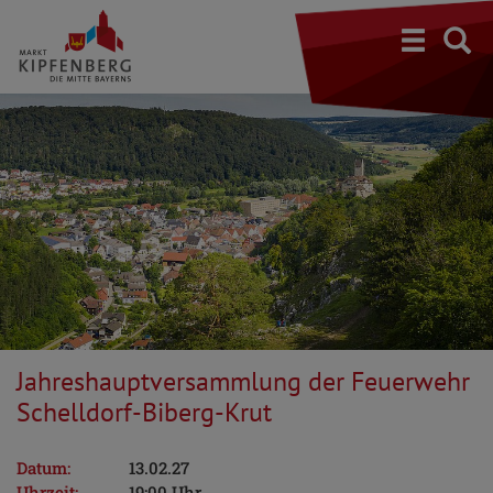
S
Jahreshauptversammlung der Feuerwehr
Schelldorf-Biberg-Krut
Datum:
13.02.27
Uhrzeit:
19:00 Uhr