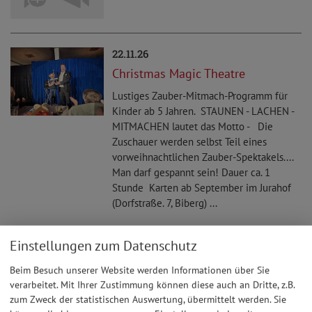
22.11.26
Christmas Magic Theatre
Lustiges Zauber-Mitmach-Programm für
Kinder ab 5 Jahren. STAUNEN - LACHEN -
MITMACHEN lautet das Motto - Die
Zuschauer werden selbst Teil eines
vorweihnachtlichen Zauber-Spektakels....
Man darf gespannt sein! Dauer ca. 1
Stunde Karten ab September im Jurahof
(Dorfstraße. 7, Biberg) ...
Einstellungen zum Datenschutz
05.12.26
Weihnachtsfeier des SC Steinberg
Beim Besuch unserer Website werden Informationen über Sie
verarbeitet. Mit Ihrer Zustimmung können diese auch an Dritte, z.B.
zum Zweck der statistischen Auswertung, übermittelt werden. Sie