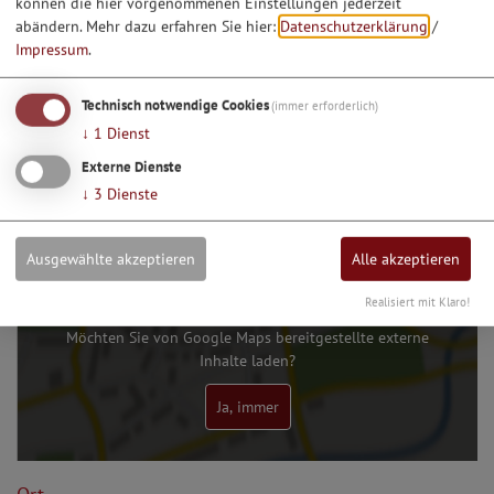
können die hier vorgenommenen Einstellungen jederzeit
abändern.
Mehr dazu erfahren Sie hier:
Datenschutzerklärung
/
Impressum
.
1
2
3
Technisch notwendige Cookies
(immer erforderlich)
↓
1
Dienst
Dieser Betrieb auch hier:
Essen & Trinken
Externe Dienste
↓
3
Dienste
Ausgewählte akzeptieren
Alle akzeptieren
Realisiert mit Klaro!
Möchten Sie von Google Maps bereitgestellte externe
Inhalte laden?
Ja, immer