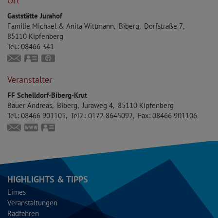
Ort
Gaststätte Jurahof
Familie
Michael & Anita
Wittmann
Biberg
Dorfstraße 7
85110
Kipfenberg
Tel.:
08466 341
anita.wittmann.biberg@web.de
vCard
GPS:
48°53'40.13''N
11°25'1.67''E
Veranstalter
FF Schelldorf-Biberg-Krut
Bauer
Andreas
Biberg
Juraweg 4
85110
Kipfenberg
Tel.:
08466 901105
Tel2.:
0172 8645092
Fax:
08466 901106
andreas.bauer@feuerwehr-schelldorf.de
https://feuerwehr-schelldorf.de
vCard
HIGHLIGHTS & TIPPS
Limes
Veranstaltungen
Radfahren