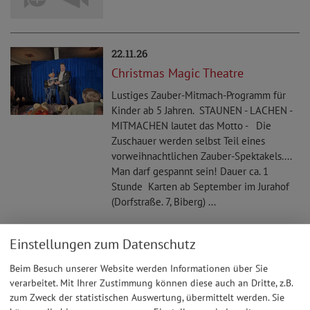
22.11.26
Christmas Magic Theatre
Lustiges Zauber-Mitmach-Programm für
Kinder ab 5 Jahren. STAUNEN - LACHEN -
MITMACHEN lautet das Motto - Die
Zuschauer werden selbst Teil eines
vorweihnachtlichen Zauber-Spektakels....
Man darf gespannt sein! Dauer ca. 1
Stunde Karten ab September im Jurahof
(Dorfstraße. 7, Biberg) ...
Einstellungen zum Datenschutz
05.12.26
Weihnachtsfeier des SC Steinberg
Beim Besuch unserer Website werden Informationen über Sie
verarbeitet. Mit Ihrer Zustimmung können diese auch an Dritte, z.B.
zum Zweck der statistischen Auswertung, übermittelt werden. Sie