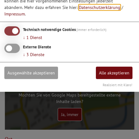
können die hier vorgenommenen Einstellungen jederzeit
abändern.
Mehr dazu erfahren Sie hier:
Datenschutzerklärung
/
Impressum
.
1
2
3
Technisch notwendige Cookies
(immer erforderlich)
↓
1
Dienst
Dieser Betrieb auch hier:
Essen & Trinken
Externe Dienste
↓
3
Dienste
Ausgewählte akzeptieren
Alle akzeptieren
Realisiert mit Klaro!
Möchten Sie von Google Maps bereitgestellte externe
Inhalte laden?
Ja, immer