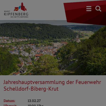
S
Jahreshauptversammlung der Feuerwehr
Schelldorf-Biberg-Krut
Datum:
13.02.27
Uhrzeit:
19:00 Uhr