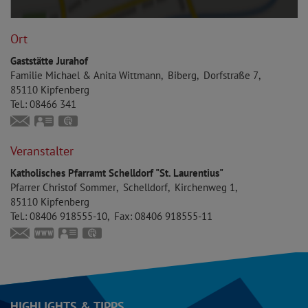
Ort
Gaststätte Jurahof
Familie
Michael & Anita
Wittmann
Biberg
Dorfstraße 7
85110
Kipfenberg
Tel.:
08466 341
anita.wittmann.biberg@web.de
vCard
GPS:
48°53'40.13''N
11°25'1.67''E
Veranstalter
Katholisches Pfarramt Schelldorf "St. Laurentius"
Pfarrer
Christof
Sommer
Schelldorf
Kirchenweg 1
85110
Kipfenberg
Tel.:
08406 918555-10
Fax:
08406 918555-11
schelldorf@bistum-eichstaett.de
www.bistum-eichstaett.de/pfarrei/schelldorf
vCard
GPS:
48°53'7.62''N
11°25'0.84''E
HIGHLIGHTS & TIPPS