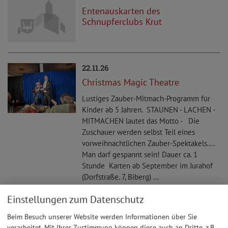
Entenauskarten des
Schnupferclubs Krut
22.11.26
Christmas Magic Theatre
Lustiges Zauber-Mitmach-Programm für
Kinder ab 5 Jahren. STAUNEN - LACHEN -
MITMACHEN lautet das Motto - Die
Zuschauer werden selbst Teil eines
vorweihnachtlichen Zauber-Spektakels....
Man darf gespannt sein! Dauer ca. 1
Stunde Karten ab September im Jurahof
(Dorfstraße. 7, Biberg) ...
Einstellungen zum Datenschutz
05.12.26
Beim Besuch unserer Website werden Informationen über Sie
Weihnachtsfeier des SC Steinberg
verarbeitet. Mit Ihrer Zustimmung können diese auch an Dritte, z.B.