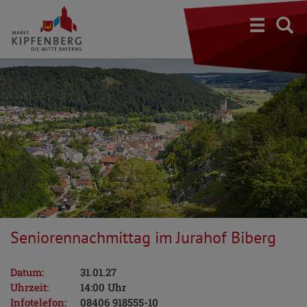
S
Seniorennachmittag im Jurahof Biberg
Datum:
31.01.27
Uhrzeit:
14:00 Uhr
Infotelefon:
08406 918555-10