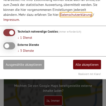
zum Zweck der statistischen Auswertung, übermittelt werden. Sie
können die hier vorgenommenen Einstellungen jederzeit
abändern.
Mehr dazu erfahren Sie hier:
Datenschutzerklärung
/
Impressum
.
1
2
3
Technisch notwendige Cookies
(immer erforderlich)
↓
1
Dienst
Dieser Betrieb auch hier:
Externe Dienste
Essen & Trinken
↓
3
Dienste
Ausgewählte akzeptieren
Alle akzeptieren
Realisiert mit Klaro!
Möchten Sie von Google Maps bereitgestellte externe
Inhalte laden?
Ja, immer