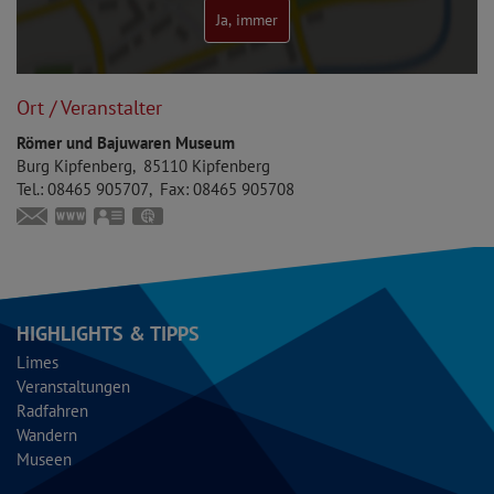
Ja, immer
Ort / Veranstalter
Römer und Bajuwaren Museum
Burg Kipfenberg
85110
Kipfenberg
Tel.:
08465 905707
Fax:
08465 905708
museum@markt-kipfenberg.de
www.bajuwaren-kipfenberg.de
vCard
GPS:
48°56'53.84''N
11°23'52.51''E
HIGHLIGHTS & TIPPS
Limes
Veranstaltungen
Radfahren
Wandern
Museen