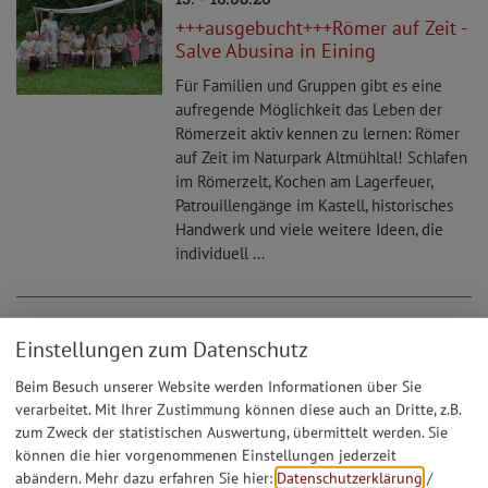
+++ausgebucht+++Römer auf Zeit -
Salve Abusina in Eining
Für Familien und Gruppen gibt es eine
aufregende Möglichkeit das Leben der
Römerzeit aktiv kennen zu lernen: Römer
auf Zeit im Naturpark Altmühltal! Schlafen
im Römerzelt, Kochen am Lagerfeuer,
Patrouillengänge im Kastell, historisches
Handwerk und viele weitere Ideen, die
individuell ...
20.09.26
Einstellungen zum Datenschutz
Workshop - Bronzeguss mit
Christian Frey +++ ausgebucht!+++
Beim Besuch unserer Website werden Informationen über Sie
verarbeitet. Mit Ihrer Zustimmung können diese auch an Dritte, z.B.
Unter fachkundiger Anleitung eines
zum Zweck der statistischen Auswertung, übermittelt werden. Sie
Bronzeschmieds tauchen die Teilnehmer
können die hier vorgenommenen Einstellungen jederzeit
in die Welt der Römer und des
abändern.
Mehr dazu erfahren Sie hier:
Datenschutzerklärung
/