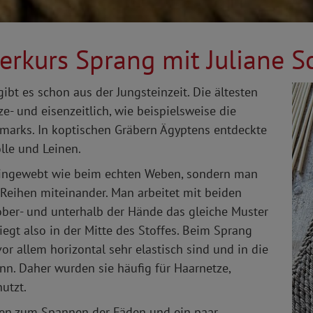
gerkurs Sprang mit Juliane 
ibt es schon aus der Jungsteinzeit. Die ältesten
- und eisenzeitlich, wie beispielsweise die
arks. In koptischen Gräbern Ägyptens entdeckte
le und Leinen.
eingewebt wie beim echten Weben, sondern man
 Reihen miteinander. Man arbeitet mit beiden
ber- und unterhalb der Hände das gleiche Muster
iegt also in der Mitte des Stoffes. Beim Sprang
or allem horizontal sehr elastisch sind und in die
nn. Daher wurden sie häufig für Haarnetze,
utzt.
en zum Spannen der Fäden und ein paar