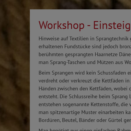
Workshop - Einstei
Hinweise auf Textilien in Sprangtechnik g
erhaltenen Fundstücke sind jedoch bronze
berühmten gesprangten Haarnetze Dänem
man Sprang-Taschen und Mützen aus Wol
Beim Sprangen wird kein Schussfaden 
verdreht oder verkreuzt die Kettfäden in
Händen zwischen den Kettfäden, wobei o
entsteht. Die Schlussreihe beim Sprang l
entstehen sogenannte Kettenstoffe, die v
man spitzenartige Muster einarbeiten ka
Bordüren, Beutel, Bänder oder Gürtel gen
Man benötigt nur einen einfachen Rahm