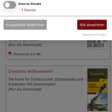
Externe Dienste
Informationen zu Öffnungszeiten, Eintrittspreisen, Aktionen
↓
3
Dienste
und Veranstaltungen
Ausgewählte akzeptieren
Alle akzeptieren
Dinosaurier Museum Altmühltal
Realisiert mit Klaro!
Reise in die Urzeit
(Nur als Download)
Download
(2,3 MB)
Dinofans willkommen!
Die Karte für Schatzsucher, Zeitreisende und
Entdecker. Mit Gewinnspiel!
(Nur als Download)