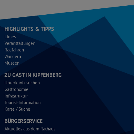
48°57'9.5''N
11°28'6.17''E
HIGHLIGHTS & TIPPS
Limes
Veranstaltungen
Radfahren
Wandern
Museen
ZU GAST IN KIPFENBERG
Unterkunft suchen
Gastronomie
Infrastruktur
Tourist-Information
Karte / Suche
BÜRGERSERVICE
Aktuelles aus dem Rathaus