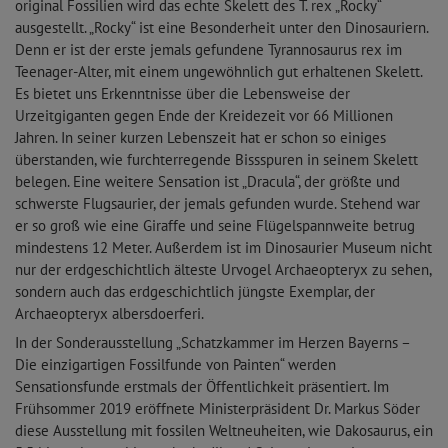
original Fossilien wird das echte Skelett des T. rex „Rocky“
ausgestellt. „Rocky“ ist eine Besonderheit unter den Dinosauriern.
Denn er ist der erste jemals gefundene Tyrannosaurus rex im
Teenager-Alter, mit einem ungewöhnlich gut erhaltenen Skelett.
Es bietet uns Erkenntnisse über die Lebensweise der
Urzeitgiganten gegen Ende der Kreidezeit vor 66 Millionen
Jahren. In seiner kurzen Lebenszeit hat er schon so einiges
überstanden, wie furchterregende Bissspuren in seinem Skelett
belegen. Eine weitere Sensation ist „Dracula“, der größte und
schwerste Flugsaurier, der jemals gefunden wurde. Stehend war
er so groß wie eine Giraffe und seine Flügelspannweite betrug
mindestens 12 Meter. Außerdem ist im Dinosaurier Museum nicht
nur der erdgeschichtlich älteste Urvogel Archaeopteryx zu sehen,
sondern auch das erdgeschichtlich jüngste Exemplar, der
Archaeopteryx albersdoerferi.
In der Sonderausstellung „Schatzkammer im Herzen Bayerns –
Die einzigartigen Fossilfunde von Painten“ werden
Sensationsfunde erstmals der Öffentlichkeit präsentiert. Im
Frühsommer 2019 eröffnete Ministerpräsident Dr. Markus Söder
diese Ausstellung mit fossilen Weltneuheiten, wie Dakosaurus, ein