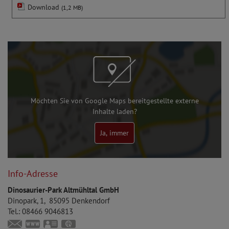
Download
(1,2 MB)
Möchten Sie von Google Maps bereitgestellte externe
Inhalte laden?
Ja, immer
Info-Adresse
Dinosaurier-Park Altmühltal GmbH
Dinopark, 1
85095
Denkendorf
Tel.:
08466 9046813
info@dinopark-bayern.de
www.dinosauriermuseum.de
vCard
GPS: