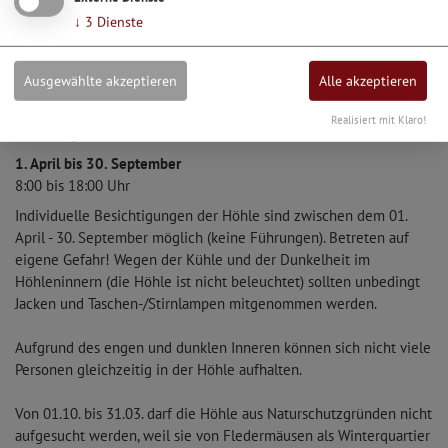
↓
3
Dienste
Ausgewählte akzeptieren
Alle akzeptieren
Realisiert mit Klaro!
Öffnungszeiten
1. April bis 30. September
8:00 bis 18:00 Uhr
Individuelle Besichtigungen der Höhle sind zwischen dem 01.
April - 30. September möglich (keine Führungen). Betreten auf
eigene Gefahr! Wegen der Kühle und der Dunkelheit im
Höhleninnern (die Höhle ist nicht beleuchtet) sollten unbedingt
Jacken und Taschen-/Stirnlampen mitgenommen werden.
Aufgrund des engen und dunklen Inneren können sich nicht viele
Personen gleichzeitig in der Höhle aufhalten.
Von 01.10. bis 31.03. darf die Höhle aus Naturschutzgründen nicht
aufgesucht werden, weil sie von Fledermäusen als Winterquartier