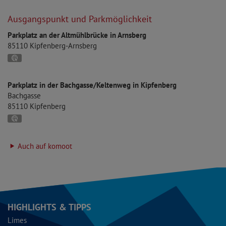
48°56'57.01''N
11°23'41.89''E
Ausgangspunkt und Parkmöglichkeit
Parkplatz an der Altmühlbrücke in Arnsberg
85110
Kipfenberg-Arnsberg
GPS:
48°55'42.33''N
11°22'29.06''E
Parkplatz in der Bachgasse/Keltenweg in Kipfenberg
Bachgasse
85110
Kipfenberg
GPS:
48°56'44.31''N
11°23'42.36''E
Auch auf komoot
HIGHLIGHTS & TIPPS
Limes