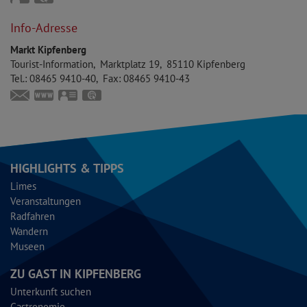
48°56'53.56''N
11°23'38.18''E
Info-Adresse
Markt Kipfenberg
Tourist-Information
Marktplatz 19
85110
Kipfenberg
Tel.:
08465 9410-40
Fax:
08465 9410-43
touristinfo@markt-kipfenberg.de
www.kipfenberg.de
vCard
GPS:
48°56'57.01''N
11°23'41.89''E
HIGHLIGHTS & TIPPS
Limes
Veranstaltungen
Radfahren
Wandern
Museen
ZU GAST IN KIPFENBERG
Unterkunft suchen
Gastronomie