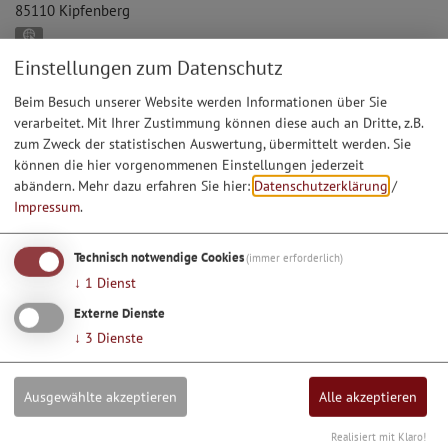
85110
Kipfenberg
GPS:
48°56'57.69''N
11°23'35.57''E
Einstellungen zum Datenschutz
Parkplatz in der Bachgasse/Keltenweg in Kipfenberg
Bachgasse
Beim Besuch unserer Website werden Informationen über Sie
85110
Kipfenberg
verarbeitet. Mit Ihrer Zustimmung können diese auch an Dritte, z.B.
zum Zweck der statistischen Auswertung, übermittelt werden. Sie
GPS:
können die hier vorgenommenen Einstellungen jederzeit
48°56'44.31''N
11°23'42.36''E
abändern.
Mehr dazu erfahren Sie hier:
Datenschutzerklärung
/
Parkplatz am Festplatz
Impressum
.
Eichstätter Straße 22
85110
Kipfenberg
GPS:
Technisch notwendige Cookies
(immer erforderlich)
48°56'43.36''N
11°23'9.75''E
↓
1
Dienst
Wie die Kipfenberger Bürger zu ihrem Spitznamen
Externe Dienste
kamen
↓
3
Dienste
Ausgewählte akzeptieren
Alle akzeptieren
Klicken Sie zum Anhören
(7,9 MB)
Realisiert mit Klaro!