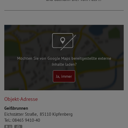
Möchten Sie von Google Maps bereitgestellte externe
Inhalte laden?
Ja, immer
Objekt-Adresse
Geißbrunnen
Eichstätter Straße
85110
Kipfenberg
Tel.:
08465 9410-40
vCard
GPS: