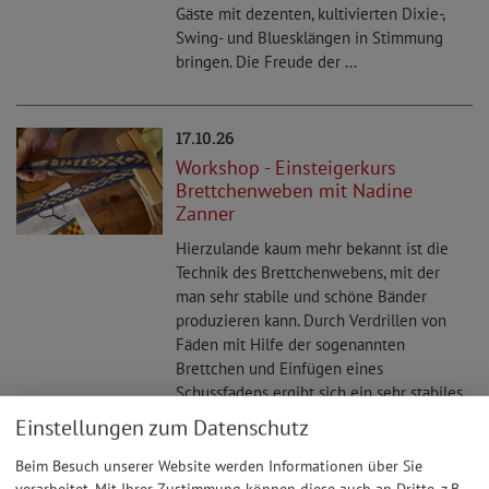
Gäste mit dezenten, kultivierten Dixie-,
Swing- und Bluesklängen in Stimmung
bringen. Die Freude der ...
17.10.26
Workshop - Einsteigerkurs
Brettchenweben mit Nadine
Zanner
Hierzulande kaum mehr bekannt ist die
Technik des Brettchenwebens, mit der
man sehr stabile und schöne Bänder
produzieren kann. Durch Verdrillen von
Fäden mit Hilfe der sogenannten
Brettchen und Einfügen eines
Schussfadens ergibt sich ein sehr stabiles
Gewebe, das mit einfachen oder sehr ...
Einstellungen zum Datenschutz
Beim Besuch unserer Website werden Informationen über Sie
verarbeitet. Mit Ihrer Zustimmung können diese auch an Dritte, z.B.