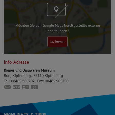
Möchten Sie von Google Maps bereitgestellte externe
Inhalte laden?
Ja, immer
Info-Adresse
Römer und Bajuwaren Museum
Burg Kipfenberg
85110
Kipfenberg
Tel.:
08465 905707
Fax:
08465 905708
museum@markt-kipfenberg.de
www.bajuwaren-kipfenberg.de
vCard
GPS:
48°56'53.84''N
11°23'52.51''E
HIGHLIGHTS & TIPPS