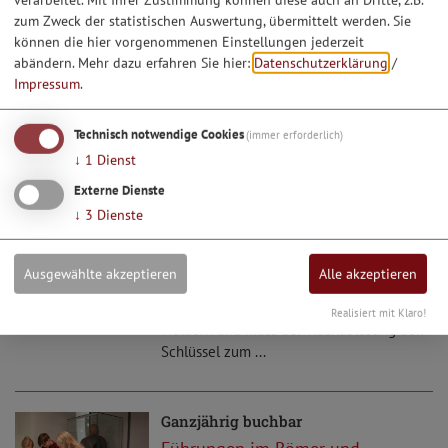
1
2
3
4
zum Zweck der statistischen Auswertung, übermittelt werden. Sie
können die hier vorgenommenen Einstellungen jederzeit
Buchbare Veranstaltungen
abändern.
Mehr dazu erfahren Sie hier:
Datenschutzerklärung
/
Impressum
.
Ganzjährig buchbar
Escape Room im Römer und
Technisch notwendige Cookies
(immer erforderlich)
Bajuwaren Museum
↓
1
Dienst
Geheimschriften und Codes waren den
Externe Dienste
Römern nicht fremd, Rätsel und
↓
3
Dienste
Schabernack auch nicht! Selbst der große
Caesar hatte ein eigenes
Verschlüsselungssystem. Unsere
Ausgewählte akzeptieren
Alle akzeptieren
Besatzung des Limesturms befindet sich
auf Patrouille in den germansichen
Realisiert mit Klaro!
Wäldern und muss der Wachablösung den
Schlüssel zum ...
Ganzjährig buchbar